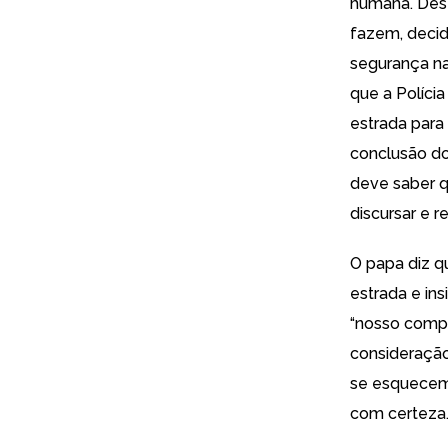
humana. Dest
fazem, decid
segurança na
que a Políci
estrada para
conclusão do
deve saber q
discursar e r
O papa diz q
estrada e in
“nosso compo
consideração
se esquecem.
com certeza.