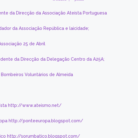
ente da Direcção da Associação Ateísta Portuguesa
dador da Associação República e laicidade;
Associação 25 de Abril
sidente da Direcção da Delegação Centro da A25A;
s Bombeiros Voluntários de Almeida
eísta http://www.ateismo.net/
ropa http://ponteeuropa.blogspot.com/
ico http://sorumbatico.blogspot.com/