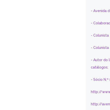
- Avenida 
- Colaborad
- Colunista
- Colunist
- Autor do 
catálogos;
- Sócio N.º
http://www
http://ave