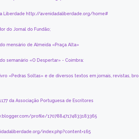
da Liberdade http://avenidadaliberdade.org/home#
or do Jornal do Fundão;
 do mensário de Almeida «Praça Alta»
a do semanário «O Despertar» - Coimbra:
livro «Pedras Soltas» e de diversos textos em jornais, revistas, br
 1177 da Associação Portuguesa de Escritores
.blogger.com/profile/17078847174833183365
nidadaliberdade.org/index.php?content=165