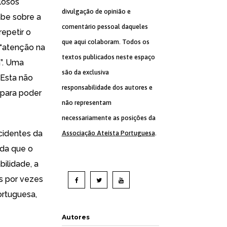
losos
divulgação de opinião e
abe sobre a
comentário pessoal daqueles
repetir o
que aqui colaboram. Todos os
 “atenção na
textos publicados neste espaço
a”. Uma
são da exclusiva
 Esta não
responsabilidade dos autores e
 para poder
não representam
necessariamente as posições da
acidentes da
Associação Ateísta Portuguesa
.
nda que o
ilidade, a
as por vezes
ortuguesa,
Autores