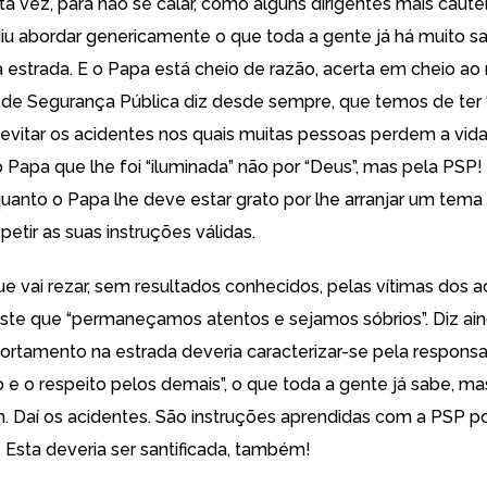
a vez, para não se calar, como alguns dirigentes mais caute
iu abordar genericamente o que toda a gente já há muito s
 estrada. E o Papa está cheio de razão, acerta em cheio ao 
a de Segurança Pública diz desde sempre, que temos de ter
 evitar os acidentes nos quais muitas pessoas perdem a vid
 Papa que lhe foi “iluminada” não por “Deus”, mas pela PSP!
uanto o Papa lhe deve estar grato por lhe arranjar um tema
epetir as suas instruções válidas.
ue vai rezar, sem resultados conhecidos, pelas vítimas dos 
siste que “permaneçamos atentos e sejamos sóbrios”. Diz ai
rtamento na estrada deveria caracterizar-se pela responsab
 e o respeito pelos demais”, o que toda a gente já sabe, m
 Daí os acidentes. São instruções aprendidas com a PSP p
 Esta deveria ser santificada, também!