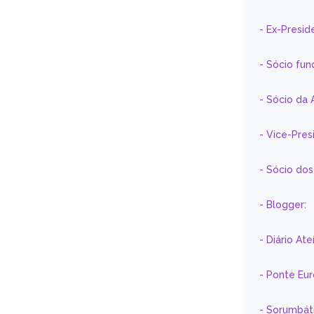
- Ex-Presid
- Sócio fun
- Sócio da 
- Vice-Pre
- Sócio do
- Blogger:
- Diário At
- Ponte Eu
- Sorumbát