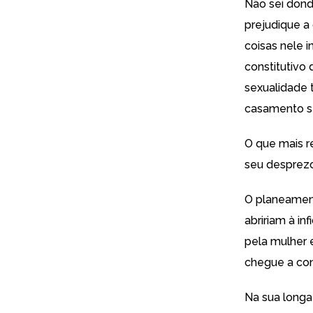
Não sei dond
prejudique a 
coisas nele i
constitutivo
sexualidade 
casamento se
O que mais r
seu desprezo
O planeament
abririam à in
pela mulher e
chegue a con
Na sua longa