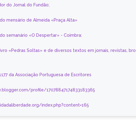
or do Jornal do Fundão;
 do mensário de Almeida «Praça Alta»
a do semanário «O Despertar» - Coimbra:
livro «Pedras Soltas» e de diversos textos em jornais, revistas, br
 1177 da Associação Portuguesa de Escritores
.blogger.com/profile/17078847174833183365
nidadaliberdade.org/index.php?content=165