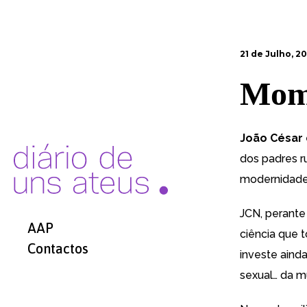
21 de Julho, 2
Mome
João César
dos padres ru
modernidade
JCN, perant
AAP
ciência que 
Contactos
investe ainda
sexual… da mu