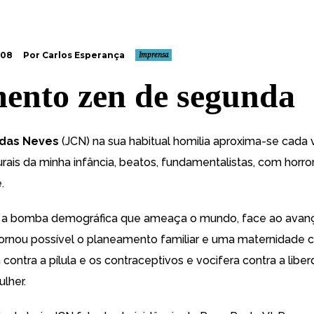
008
Por Carlos Esperança
Imprensa
nto zen de segunda
 das Neves
(JCN) na sua habitual homilia aproxima-se cada
rais da minha infância, beatos, fundamentalistas, com horro
.
e a bomba demográfica que ameaça o mundo, face ao avan
tornou possível o planeamento familiar e uma maternidade c
 contra a pílula e os contraceptivos e vocifera contra a libe
lher.