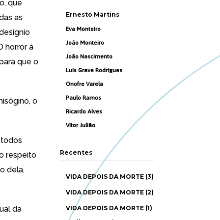
o, que
Ernesto Martins
odas as
Eva Monteiro
 desígnio
João Monteiro
 horror à
João Nascimento
 para que o
Luís Grave Rodrigues
Onofre Varela
Paulo Ramos
isógino, o
Ricardo Alves
Vítor Julião
étodos
Recentes
o respeito
o dela,
VIDA DEPOIS DA MORTE (3)
VIDA DEPOIS DA MORTE (2)
ual da
VIDA DEPOIS DA MORTE (1)