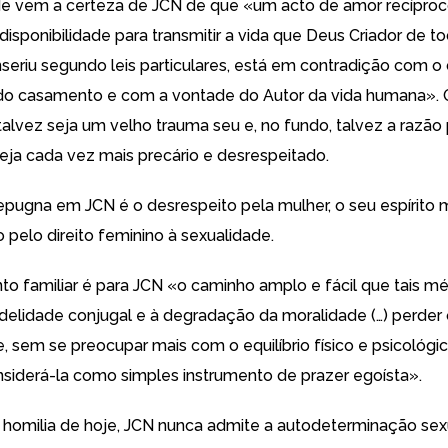
e vem a certeza de JCN de que «um acto de amor recíproc
disponibilidade para transmitir a vida que Deus Criador de t
nseriu segundo leis particulares, está em contradição com o
 do casamento e com a vontade do Autor da vida humana». O
talvez seja um velho trauma seu e, no fundo, talvez a razão
ja cada vez mais precário e desrespeitado.
epugna em JCN é o desrespeito pela mulher, o seu espírito m
 pelo direito feminino à sexualidade.
o familiar é para JCN «o caminho amplo e fácil que tais m
fidelidade conjugal e à degradação da moralidade (…) perder 
, sem se preocupar mais com o equilíbrio físico e psicológic
siderá-la como simples instrumento de prazer egoísta».
 homilia de hoje, JCN nunca admite a autodeterminação sex