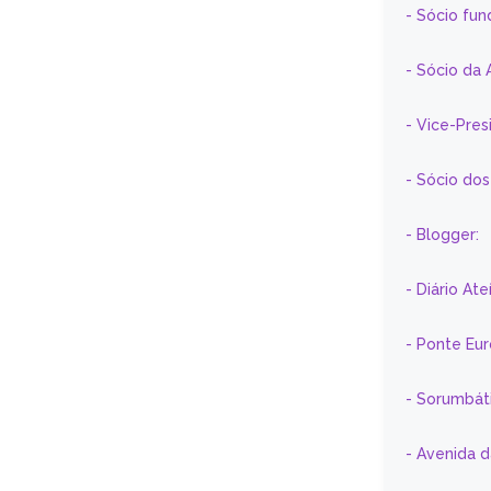
- Sócio fun
- Sócio da 
- Vice-Pre
- Sócio do
- Blogger:
- Diário At
- Ponte Eu
- Sorumbát
- Avenida 