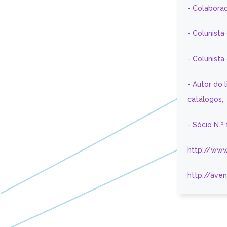
- Colaborad
- Colunista
- Colunist
- Autor do 
catálogos;
- Sócio N.º
http://www
http://ave