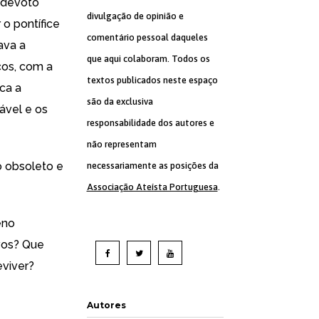
o devoto
divulgação de opinião e
 o pontífice
comentário pessoal daqueles
ava a
que aqui colaboram. Todos os
cos, com a
textos publicados neste espaço
ica a
são da exclusiva
ável e os
responsabilidade dos autores e
não representam
o obsoleto e
necessariamente as posições da
Associação Ateísta Portuguesa
.
eno
ivos? Que
viver?
Autores