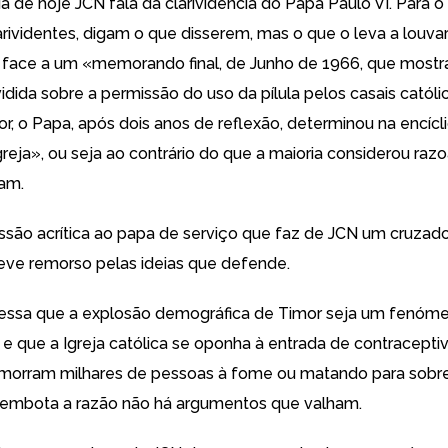
ia de hoje
JCN fala da clarividência do Papa Paulo VI. Para 
rividentes, digam o que disserem, mas o que o leva a louvar
, face a um «memorando final, de Junho de 1966, que mostr
idida sobre a permissão do uso da pílula pelos casais católi
or, o Papa, após dois anos de reflexão, determinou na encícl
reja», ou seja ao contrário do que a maioria considerou razo
iam.
ssão acrítica ao papa de serviço que faz de JCN um cruzad
eve remorso pelas ideias que defende.
ressa que a explosão demográfica de Timor seja um fenóm
l e que a Igreja católica se oponha à entrada de contracept
morram milhares de pessoas à fome ou matando para sobre
 embota a razão não há argumentos que valham.