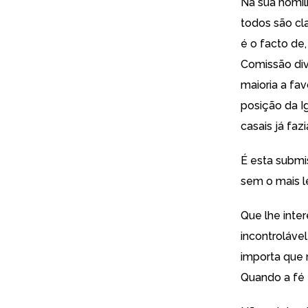
Na
sua homil
todos são cla
é o facto de
Comissão div
maioria a fav
posição da Ig
casais já faz
É esta submi
sem o mais l
Que lhe inte
incontroláve
importa que 
Quando a fé