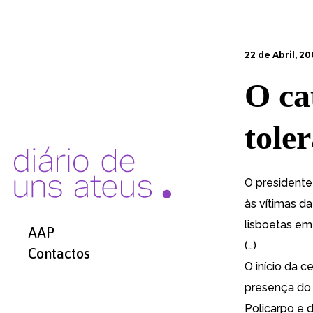
22 de Abril, 2
O ca
tole
O presidente
às vítimas da
lisboetas em
AAP
(…)
Contactos
O início da 
presença do 
Policarpo e d