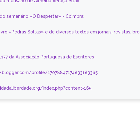
 do mensário de Almeida «Praça Alta»
a do semanário «O Despertar» - Coimbra:
livro «Pedras Soltas» e de diversos textos em jornais, revistas, br
 1177 da Associação Portuguesa de Escritores
.blogger.com/profile/17078847174833183365
nidadaliberdade.org/index.php?content=165