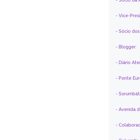
- Sócio da 
- Vice-Pre
- Sócio do
- Blogger:
- Diário At
- Ponte Eu
- Sorumbát
- Avenida 
- Colaborad