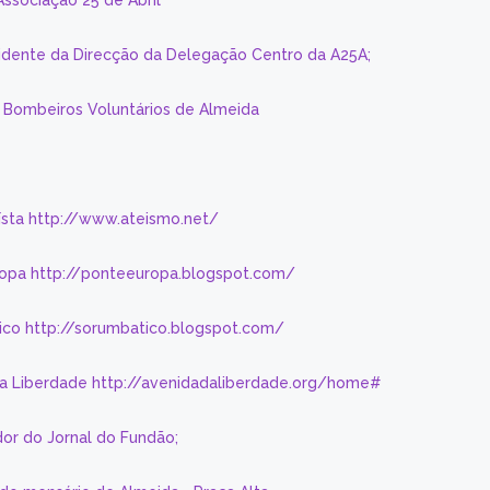
Associação 25 de Abril
sidente da Direcção da Delegação Centro da A25A;
s Bombeiros Voluntários de Almeida
eísta http://www.ateismo.net/
ropa http://ponteeuropa.blogspot.com/
ico http://sorumbatico.blogspot.com/
da Liberdade http://avenidadaliberdade.org/home#
or do Jornal do Fundão;