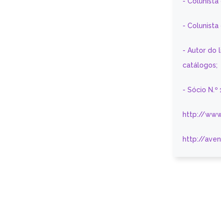
- Colunista
- Colunist
- Autor do 
catálogos;
- Sócio N.º
http://www
http://ave