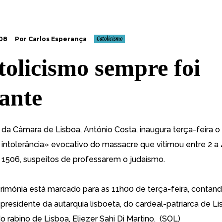
008
Por Carlos Esperança
Catolicismo
tolicismo sempre foi
rante
 da Câmara de Lisboa, António Costa, inaugura terça-feira 
 intolerância» evocativo do massacre que vitimou entre 2 a 
 1506, suspeitos de professarem o judaísmo.
cerimónia está marcado para as 11h00 de terça-feira, contan
presidente da autarquia lisboeta, do cardeal-patriarca de Li
o rabino de Lisboa, Eliezer Sahi Di Martino. (
SOL
)