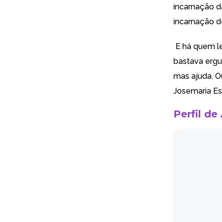
incarnação d
incarnação d
E há quem le
bastava ergue
mas ajuda. O
Josemaria Es
Perfil de