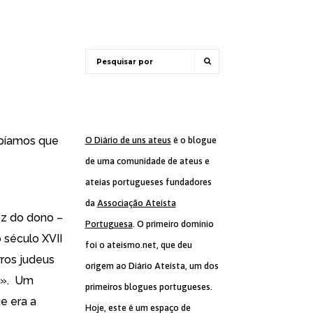
abíamos que
O Diário de uns ateus
é o blogue
de uma comunidade de ateus e
ateias portugueses fundadores
da
Associação Ateísta
oz do dono –
Portuguesa
. O primeiro domínio
 século XVII
foi o ateismo.net, que deu
rros judeus
origem ao Diário Ateísta, um dos
os». Um
primeiros blogues portugueses.
e era a
Hoje, este é um espaço de