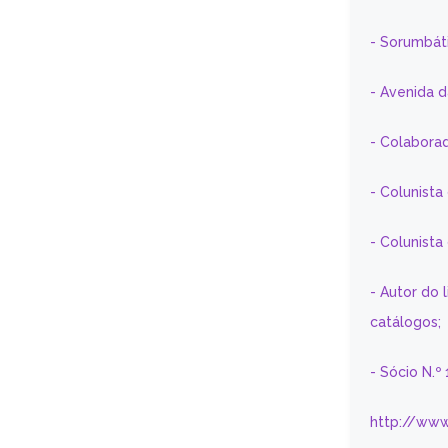
- Sorumbát
- Avenida 
- Colaborad
- Colunista
- Colunist
- Autor do 
catálogos;
- Sócio N.º
http://www