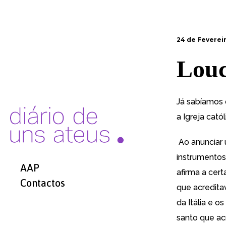
24 de Feverei
Louc
Já sabíamos 
a Igreja cató
Ao anunciar 
instrumentos
AAP
afirma a cert
Contactos
que acredita
da Itália e o
santo que ac