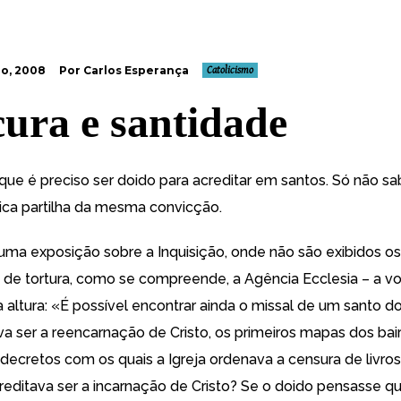
ro, 2008
Por Carlos Esperança
Catolicismo
ura e santidade
que é preciso ser doido para acreditar em santos. Só não s
lica partilha da mesma convicção.
uma exposição sobre a Inquisição, onde não são exibidos os
 de tortura, como se compreende, a Agência Ecclesia – a v
a altura: «É possível encontrar ainda o
missal de um santo do
va ser a reencarnação de Cristo
, os primeiros mapas dos bai
s decretos com os quais a Igreja ordenava a censura de livr
reditava ser a incarnação de Cristo? Se o doido pensasse qu