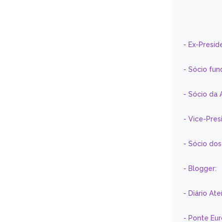
- Ex-Presid
- Sócio fun
- Sócio da 
- Vice-Pre
- Sócio do
- Blogger:
- Diário At
- Ponte Eu