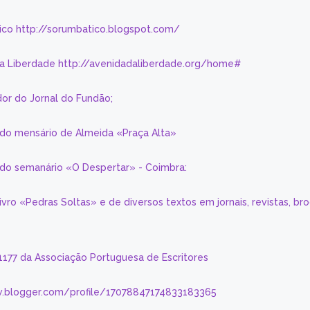
ico http://sorumbatico.blogspot.com/
da Liberdade http://avenidadaliberdade.org/home#
or do Jornal do Fundão;
 do mensário de Almeida «Praça Alta»
a do semanário «O Despertar» - Coimbra:
livro «Pedras Soltas» e de diversos textos em jornais, revistas, br
 1177 da Associação Portuguesa de Escritores
.blogger.com/profile/17078847174833183365