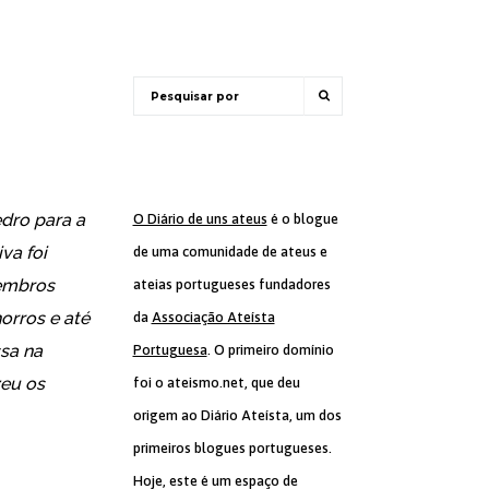
edro para a
O Diário de uns ateus
é o blogue
va foi
de uma comunidade de ateus e
membros
ateias portugueses fundadores
orros e até
da
Associação Ateísta
ssa na
Portuguesa
. O primeiro domínio
zeu os
foi o ateismo.net, que deu
origem ao Diário Ateísta, um dos
primeiros blogues portugueses.
Hoje, este é um espaço de