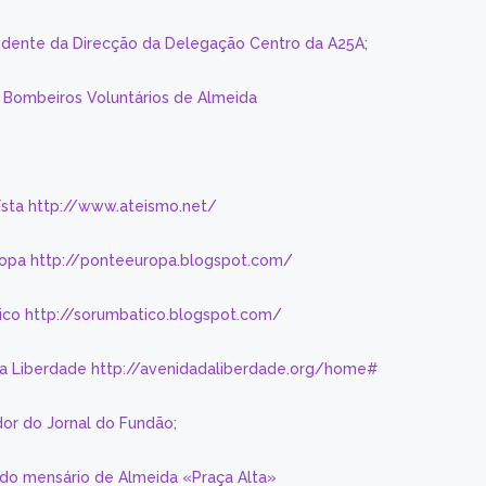
sidente da Direcção da Delegação Centro da A25A;
s Bombeiros Voluntários de Almeida
eísta http://www.ateismo.net/
ropa http://ponteeuropa.blogspot.com/
ico http://sorumbatico.blogspot.com/
da Liberdade http://avenidadaliberdade.org/home#
or do Jornal do Fundão;
 do mensário de Almeida «Praça Alta»