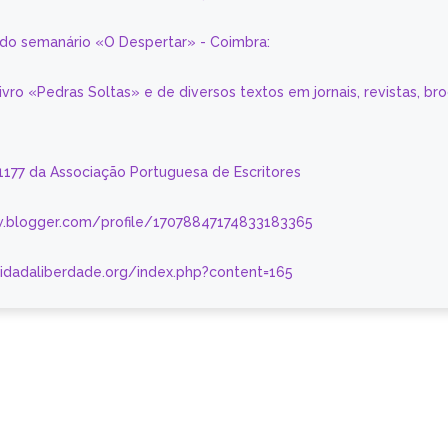
a do semanário «O Despertar» - Coimbra:
livro «Pedras Soltas» e de diversos textos em jornais, revistas, br
 1177 da Associação Portuguesa de Escritores
.blogger.com/profile/17078847174833183365
nidadaliberdade.org/index.php?content=165