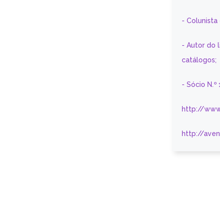
- Colunist
- Autor do 
catálogos;
- Sócio N.º
http://www
http://ave