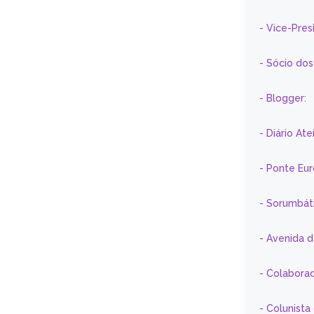
- Vice-Pre
- Sócio do
- Blogger:
- Diário At
- Ponte Eu
- Sorumbát
- Avenida 
- Colaborad
- Colunista