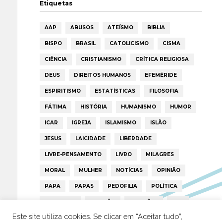
Etiquetas
AAP
ABUSOS
ATEÍSMO
BIBLIA
BISPO
BRASIL
CATOLICISMO
CISMA
CIÊNCIA
CRISTIANISMO
CRÍTICA RELIGIOSA
DEUS
DIREITOS HUMANOS
EFEMÉRIDE
ESPIRITISMO
ESTATÍSTICAS
FILOSOFIA
FÁTIMA
HISTÓRIA
HUMANISMO
HUMOR
ICAR
IGREJA
ISLAMISMO
ISLÃO
JESUS
LAICIDADE
LIBERDADE
LIVRE-PENSAMENTO
LIVRO
MILAGRES
MORAL
MULHER
NOTÍCIAS
OPINIÃO
PAPA
PAPAS
PEDOFILIA
POLÍTICA
PORTUGAL
RELIGIÃO
RELIGIÕES
RTP
Este site utiliza cookies. Se clicar em “Aceitar tudo”,
TRUMP
VATICANO