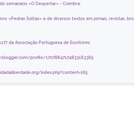
a do semanário «O Despertar» - Coimbra:
livro «Pedras Soltas» e de diversos textos em jornais, revistas, br
 1177 da Associação Portuguesa de Escritores
.blogger.com/profile/17078847174833183365
nidadaliberdade.org/index.php?content=165