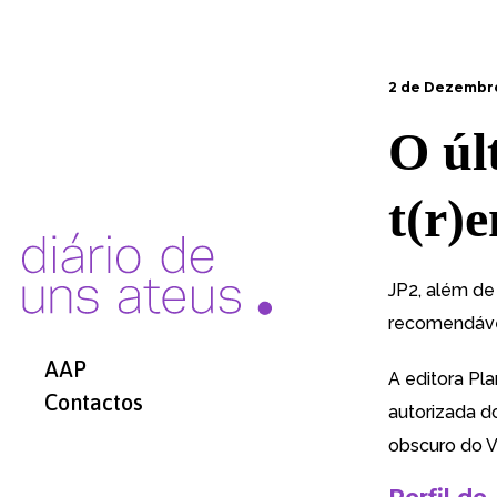
2 de Dezembr
O úl
t(r)
JP2, além de
recomendáve
AAP
A editora
Pla
Contactos
autorizada d
obscuro do V