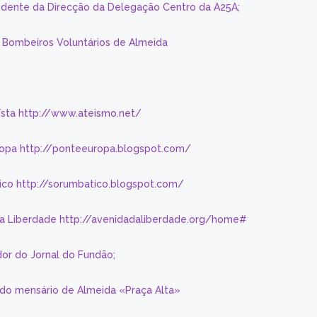
sidente da Direcção da Delegação Centro da A25A;
s Bombeiros Voluntários de Almeida
eísta http://www.ateismo.net/
ropa http://ponteeuropa.blogspot.com/
ico http://sorumbatico.blogspot.com/
da Liberdade http://avenidadaliberdade.org/home#
or do Jornal do Fundão;
 do mensário de Almeida «Praça Alta»