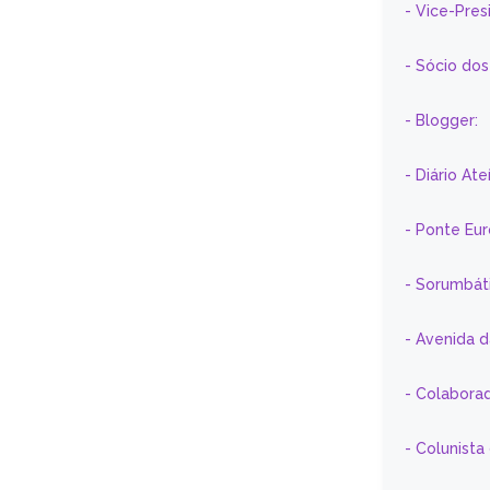
- Vice-Pre
- Sócio do
- Blogger:
- Diário At
- Ponte Eu
- Sorumbát
- Avenida 
- Colaborad
- Colunista