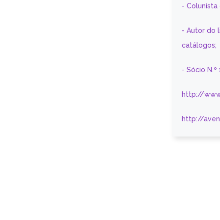
- Colunist
- Autor do 
catálogos;
- Sócio N.º
http://www
http://ave