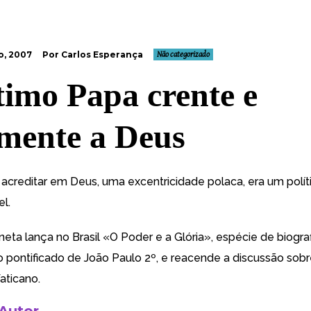
o, 2007
Por Carlos Esperança
Não categorizado
timo Papa crente e
emente a Deus
 acreditar em Deus, uma excentricidade polaca, era um polí
l.
neta lança no Brasil «O Poder e a Glória
», espécie de biogra
o pontificado de João Paulo 2º, e reacende a discussão sobr
aticano.