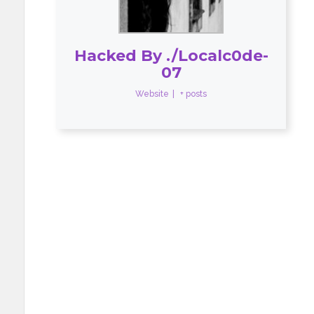
Hacked By ./Localc0de-
07
Website
|
+ posts