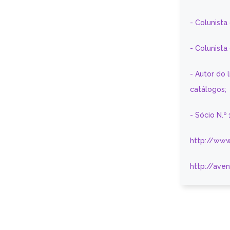
- Colunista
- Colunist
- Autor do 
catálogos;
- Sócio N.º
http://www
http://ave