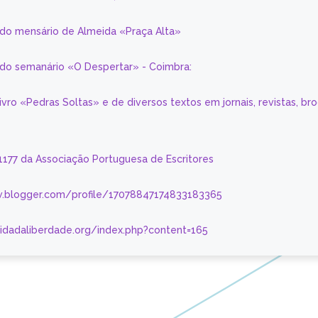
 do mensário de Almeida «Praça Alta»
a do semanário «O Despertar» - Coimbra:
livro «Pedras Soltas» e de diversos textos em jornais, revistas, br
 1177 da Associação Portuguesa de Escritores
.blogger.com/profile/17078847174833183365
nidadaliberdade.org/index.php?content=165