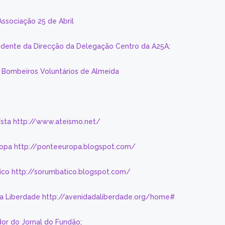
Associação 25 de Abril
sidente da Direcção da Delegação Centro da A25A;
s Bombeiros Voluntários de Almeida
eísta http://www.ateismo.net/
ropa http://ponteeuropa.blogspot.com/
ico http://sorumbatico.blogspot.com/
da Liberdade http://avenidadaliberdade.org/home#
or do Jornal do Fundão;