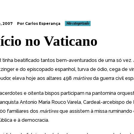
, 2007
Por Carlos Esperança
Não categorizado
cio no Vaticano
 tinha beatificado tantos bem-aventurados de uma só vez. 
zinger e do episcopado espanhol, turva de ódio, cega de v
pudor,
eleva hoje aos altares 498
mártires
da guerra civil es
sacerdotes e oitenta bispos participam na pantomina orques
ranquista Antonio María Rouco Varela, Cardeal-arcebispo de 
00 familiares dos
mártires
que assistem à missa ruminando 
ública e à democracia.