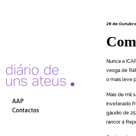
28 de Outubro
Comí
Nunca a ICAR
vesga de Rät
o mais leve 
Mais de mil 
AAP
inveterado f
Contactos
gáudio de 25
rancor à Rep