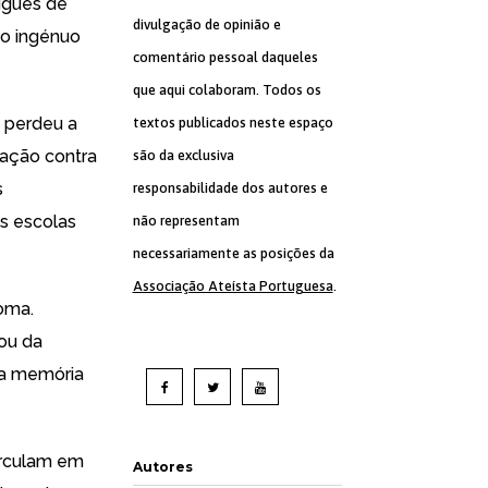
tuguês de
divulgação de opinião e
ão ingénuo
comentário pessoal daqueles
que aqui colaboram. Todos os
 perdeu a
textos publicados neste espaço
cação contra
são da exclusiva
s
responsabilidade dos autores e
s escolas
não representam
necessariamente as posições da
Associação Ateísta Portuguesa
.
oma.
ou da
r a memória
circulam em
Autores