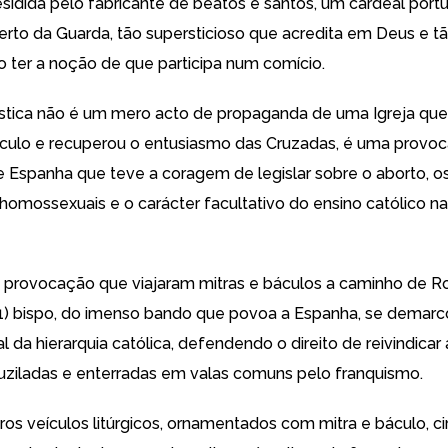
esidida pelo fabricante de beatos e santos, um cardeal por
erto da Guarda, tão supersticioso que acredita em Deus e t
 ter a noção de que participa num comício.
ística não é um mero acto de propaganda de uma Igreja que
ículo e recuperou o entusiasmo das Cruzadas, é uma provo
 Espanha que teve a coragem de legislar sobre o aborto, o
omossexuais e o carácter facultativo do ensino católico na
a provocação que viajaram mitras e báculos a caminho de R
) bispo
, do imenso bando que povoa a Espanha,
se demarc
al da hierarquia católica
, defendendo o direito de reivindica
fuziladas e enterradas em valas comuns pelo franquismo.
ros veículos litúrgicos, ornamentados com mitra e báculo, 