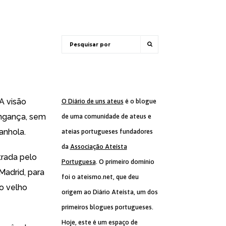
A visão
O Diário de uns ateus
é o blogue
ingança, sem
de uma comunidade de ateus e
panhola
.
ateias portugueses fundadores
da
Associação Ateísta
trada pelo
Portuguesa
. O primeiro domínio
Madrid, para
foi o ateismo.net, que deu
o velho
origem ao Diário Ateísta, um dos
primeiros blogues portugueses.
Hoje, este é um espaço de