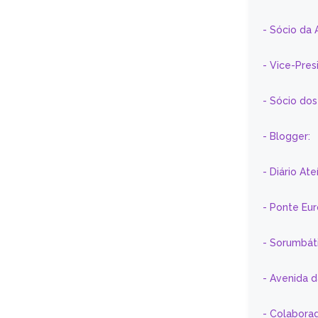
- Sócio da 
- Vice-Pre
- Sócio do
- Blogger:
- Diário At
- Ponte Eu
- Sorumbát
- Avenida 
- Colaborad