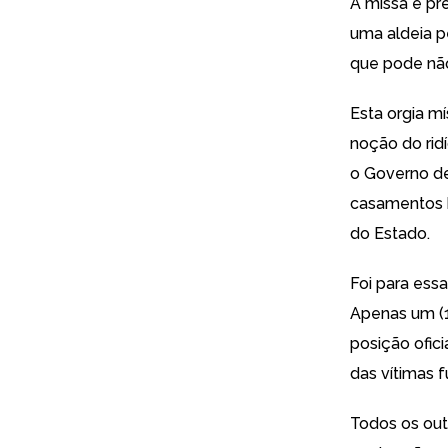
A missa é pr
uma aldeia p
que pode não
Esta orgia m
noção do rid
o Governo de
casamentos h
do Estado.
Foi para ess
Apenas um (1
posição ofici
das vítimas 
Todos os out