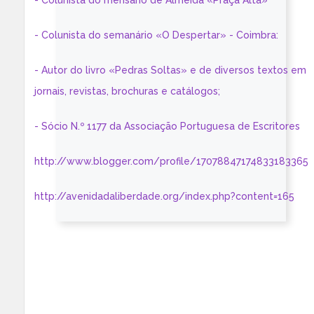
- Colunista do mensário de Almeida «Praça Alta»
- Colunista do semanário «O Despertar» - Coimbra:
- Autor do livro «Pedras Soltas» e de diversos textos em
jornais, revistas, brochuras e catálogos;
- Sócio N.º 1177 da Associação Portuguesa de Escritores
http://www.blogger.com/profile/17078847174833183365
http://avenidadaliberdade.org/index.php?content=165