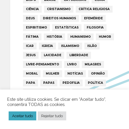
CIÊNCIA
CRISTIANISMO
CRÍTICA RELIGIOSA
DEUS
DIREITOS HUMANOS
EFEMÉRIDE
ESPIRITISMO
ESTATÍSTICAS
FILOSOFIA
FÁTIMA
HISTÓRIA
HUMANISMO
HUMOR
ICAR
IGREJA
ISLAMISMO
ISLÃO
JESUS
LAICIDADE
LIBERDADE
LIVRE-PENSAMENTO
LIVRO
MILAGRES
MORAL
MULHER
NOTÍCIAS
OPINIÃO
PAPA
PAPAS
PEDOFILIA
POLÍTICA
PORTUGAL
RELIGIÃO
RELIGIÕES
RTP
Este site utiliza cookies. Se clicar em “Aceitar tudo”,
TRUMP
VATICANO
consentirá TODAS as cookies.
Aceitar tudo
Rejeitar tudo