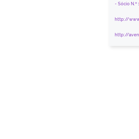
- Sócio N.º
http://www
http://ave