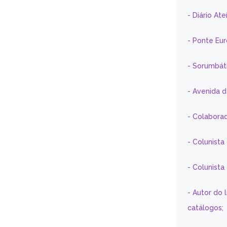
- Diário At
- Ponte Eu
- Sorumbát
- Avenida 
- Colaborad
- Colunista
- Colunist
- Autor do 
catálogos;