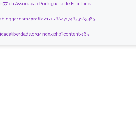
 1177 da Associação Portuguesa de Escritores
.blogger.com/profile/17078847174833183365
nidadaliberdade.org/index.php?content=165