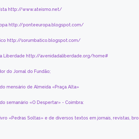
eísta http://www.ateismo.net/
ropa http://ponteeuropa.blogspot.com/
ico http://sorumbatico.blogspot.com/
da Liberdade http://avenidadaliberdade.org/home#
or do Jornal do Fundão;
 do mensário de Almeida «Praça Alta»
a do semanário «O Despertar» - Coimbra:
livro «Pedras Soltas» e de diversos textos em jornais, revistas, br