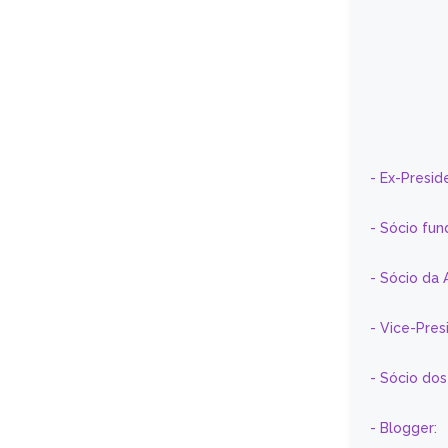
- Ex-Presid
- Sócio fun
- Sócio da 
- Vice-Pre
- Sócio do
- Blogger: