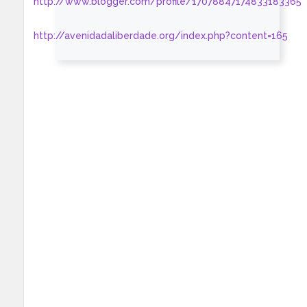
http://www.blogger.com/profile/17078847174833183365
http://avenidadaliberdade.org/index.php?content=165