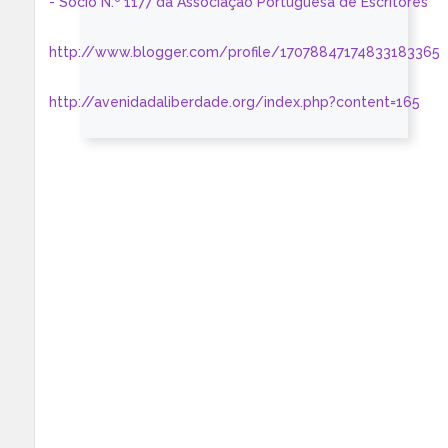
- Sócio N.º 1177 da Associação Portuguesa de Escritores
http://www.blogger.com/profile/17078847174833183365
http://avenidadaliberdade.org/index.php?content=165