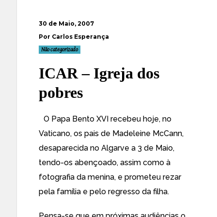
30 de Maio, 2007
Por Carlos Esperança
Não categorizado
ICAR – Igreja dos
pobres
O Papa Bento XVI recebeu hoje, no
Vaticano, os pais de Madeleine McCann,
desaparecida no Algarve a 3 de Maio,
tendo-os abençoado, assim como à
fotografia da menina, e prometeu rezar
pela família e pelo regresso da filha.
Pensa-se que em próximas audiências o