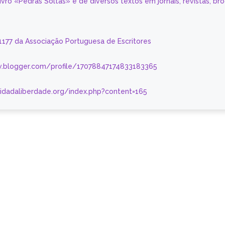
livro «Pedras Soltas» e de diversos textos em jornais, revistas, br
 1177 da Associação Portuguesa de Escritores
.blogger.com/profile/17078847174833183365
nidadaliberdade.org/index.php?content=165