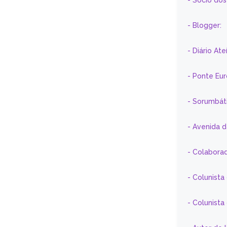
- Sócio do
- Blogger:
- Diário At
- Ponte Eu
- Sorumbát
- Avenida 
- Colaborad
- Colunista
- Colunist