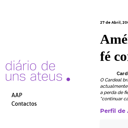
27 de Abril, 2
Amér
fé c
Card
O Cardeal br
actualmente 
a perda de f
AAP
“continuar ca
Contactos
Perfil de