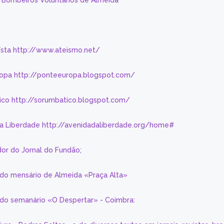
s Bombeiros Voluntários de Almeida
eísta http://www.ateismo.net/
ropa http://ponteeuropa.blogspot.com/
ico http://sorumbatico.blogspot.com/
da Liberdade http://avenidadaliberdade.org/home#
or do Jornal do Fundão;
 do mensário de Almeida «Praça Alta»
a do semanário «O Despertar» - Coimbra: