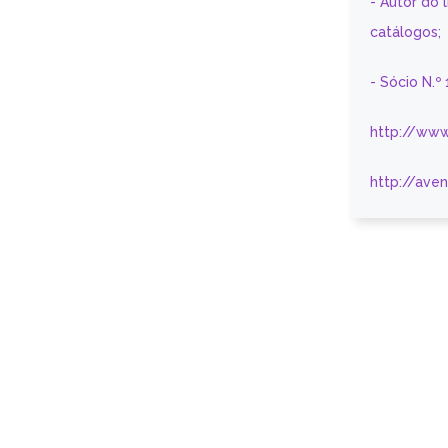
- Autor do 
catálogos;
- Sócio N.º
http://www
http://ave