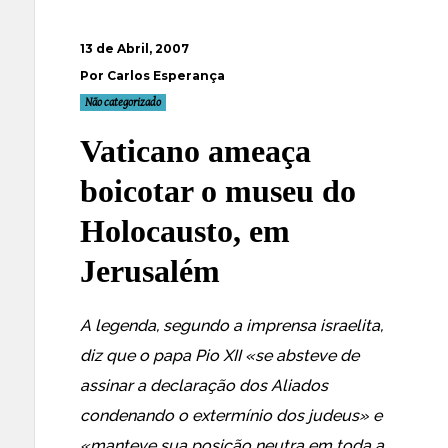
13 de Abril, 2007
Por Carlos Esperança
Não categorizado
Vaticano ameaça
boicotar o museu do
Holocausto, em
Jerusalém
A legenda, segundo a imprensa israelita,
diz que o papa Pio XII «se absteve de
assinar a declaração dos Aliados
condenando o extermínio dos judeus» e
«
manteve sua posição neutra em toda a