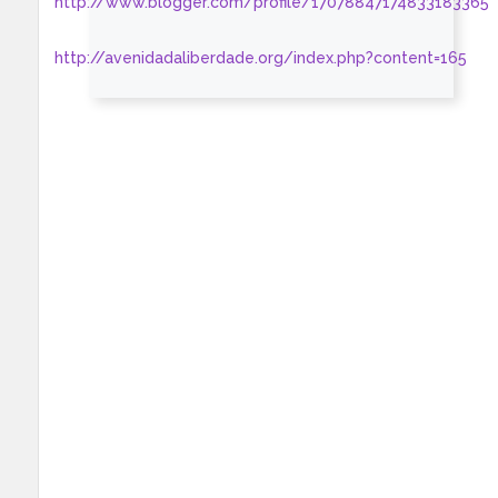
http://www.blogger.com/profile/17078847174833183365
http://avenidadaliberdade.org/index.php?content=165