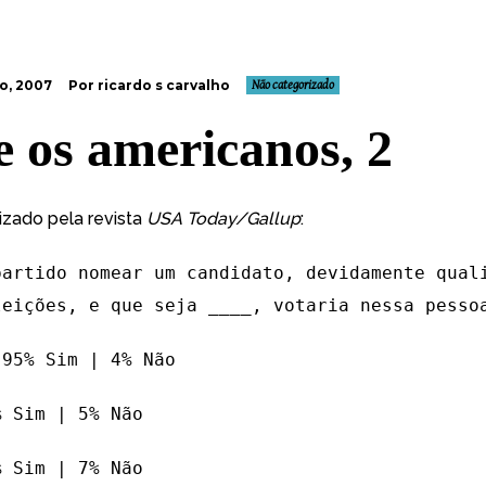
o, 2007
Por ricardo s carvalho
Não categorizado
e os americanos, 2
lizado pela revista
USA Today/Gallup
:
partido nomear um candidato, devidamente qual
leições, e que seja ____, votaria nessa pesso
 95% Sim | 4% Não
% Sim | 5% Não
% Sim | 7% Não