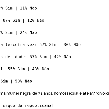
8% Sim | 11% Não
: 87% Sim | 12% Não
2% Sim | 24% Não
la terceira vez: 67% Sim | 30% Não
os de idade: 57% Sim | 42% Não
al: 55% Sim | 43% Não
 Sim | 53% Não
uma mulher negra, de 72 anos, homossexual e ateia”? “divorc
no
esquerda republicana
]