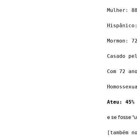
Mulher: 8
Hispânico
Mormon: 7
Casado pe
Com 72 an
Homossexu
Ateu: 45%
e se fosse “
[também 