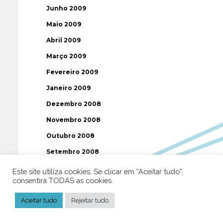
Junho 2009
Maio 2009
Abril 2009
Março 2009
Fevereiro 2009
Janeiro 2009
Dezembro 2008
Novembro 2008
Outubro 2008
Setembro 2008
Agosto 2008
Este site utiliza cookies. Se clicar em “Aceitar tudo”,
consentirá TODAS as cookies.
Julho 2008
Junho 2008
Aceitar tudo
Rejeitar tudo
Maio 2008