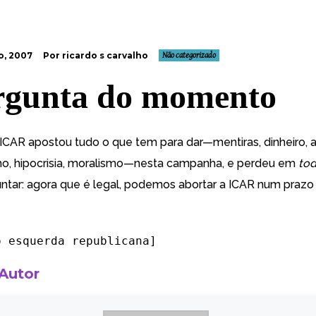
o, 2007
Por ricardo s carvalho
Não categorizado
rgunta do momento
ICAR apostou tudo o que tem para dar—mentiras, dinheiro,
o, hipocrisia, moralismo—nesta campanha, e perdeu em
to
ntar: agora que é legal, podemos abortar a ICAR num prazo
no
esquerda republicana
]
 Autor