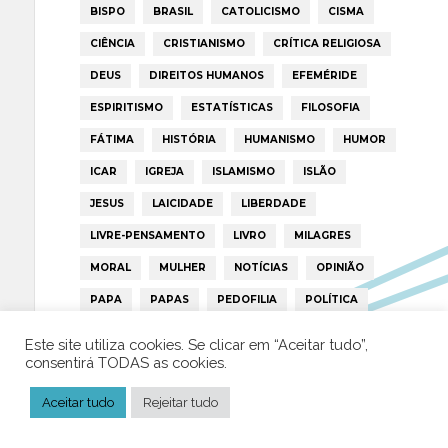
BISPO
BRASIL
CATOLICISMO
CISMA
CIÊNCIA
CRISTIANISMO
CRÍTICA RELIGIOSA
DEUS
DIREITOS HUMANOS
EFEMÉRIDE
ESPIRITISMO
ESTATÍSTICAS
FILOSOFIA
FÁTIMA
HISTÓRIA
HUMANISMO
HUMOR
ICAR
IGREJA
ISLAMISMO
ISLÃO
JESUS
LAICIDADE
LIBERDADE
LIVRE-PENSAMENTO
LIVRO
MILAGRES
MORAL
MULHER
NOTÍCIAS
OPINIÃO
PAPA
PAPAS
PEDOFILIA
POLÍTICA
PORTUGAL
RELIGIÃO
RELIGIÕES
RTP
Este site utiliza cookies. Se clicar em “Aceitar tudo”,
consentirá TODAS as cookies.
TRUMP
VATICANO
Aceitar tudo
Rejeitar tudo