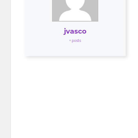
jvasco
+ posts