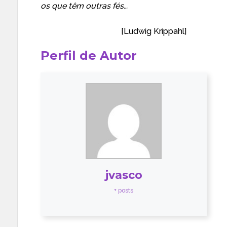
os que têm outras fés…
——————————–
[
Ludwig Krippahl
]
Perfil de Autor
jvasco
+ posts