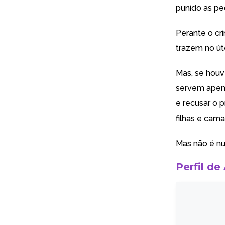
punido as pe
Perante o cr
trazem no úte
Mas, se houv
servem apenas
e recusar o 
filhas e cama
Mas não é nu
Perfil de