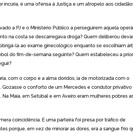
or incúria, é uma ofensa à Justiça e um atropelo aos cidadã
vado a PJ e o Ministério Público a perseguirem aquela operá
nto na costa se descarregava droga? Quem deliberou devas
 obrigá-la ao exame ginecológico enquanto se escolhiam árb
ebol do fim-de-semana seguinte? Quem estabeleceu a prio
eguir?
ria, com o corpo e a alma doridos, ia de motorizada com o
 Gozasse o conforto de um Mercedes e condutor privativo
do. Na Maia, em Setúbal e em Aveiro eram mulheres pobres 
era coincidência. E uma parteira foi presa por tráfico de
tes porque, em vez de minorar as dores, era a sangue frio q