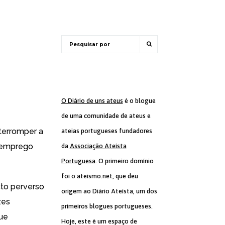
O Diário de uns ateus
é o blogue
de uma comunidade de ateus e
nterromper a
ateias portugueses fundadores
o emprego
da
Associação Ateísta
Portuguesa
. O primeiro domínio
foi o ateismo.net, que deu
to perverso
origem ao Diário Ateísta, um dos
zes
primeiros blogues portugueses.
que
Hoje, este é um espaço de