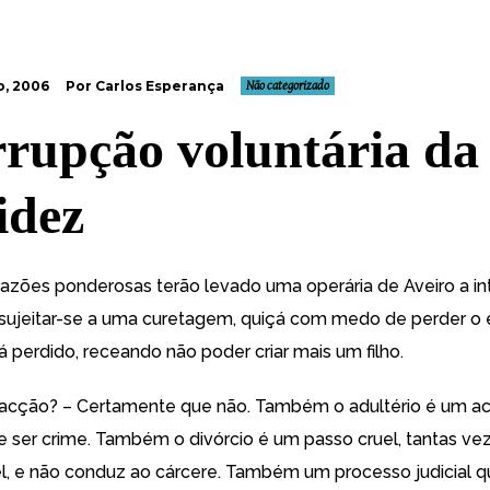
, 2006
Por Carlos Esperança
Não categorizado
rrupção voluntária da
idez
razões ponderosas terão levado uma operária de Aveiro a i
 sujeitar-se a uma curetagem, quiçá com medo de perder 
á perdido, receando não poder criar mais um filho.
acção? – Certamente que não. Também o adultério é um ac
de ser crime. Também o divórcio é um passo cruel, tantas ve
l, e não conduz ao cárcere. Também um processo judicial 