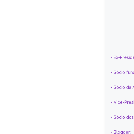
- Ex-Presid
- Sócio fun
- Sócio da 
- Vice-Pre
- Sócio do
- Blogger: