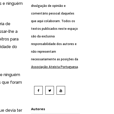
os e ninguém
divulgação de opinião e
comentário pessoal daqueles
que aqui colaboram. Todos os
ria de
textos publicados neste espaço
sar-lhe a
são da exclusiva
itros para
responsabilidade dos autores e
ridade do
não representam
necessariamente as posições da
Associação Ateísta Portuguesa
.
 e ninguém
as que foram
Autores
ue devia ter