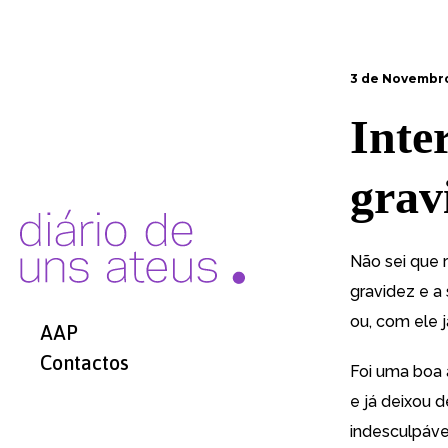
3 de Novembro
Inte
grav
Não sei que 
gravidez e a
ou, com ele j
AAP
Contactos
Foi uma boa 
e já deixou 
indesculpáve