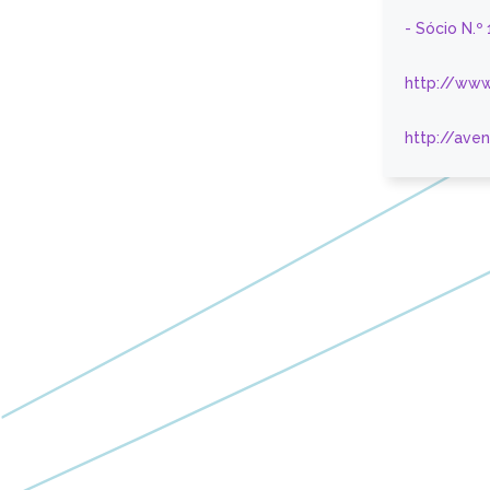
- Sócio N.º
http://www
http://ave