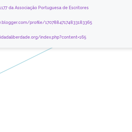
 1177 da Associação Portuguesa de Escritores
.blogger.com/profile/17078847174833183365
nidadaliberdade.org/index.php?content=165