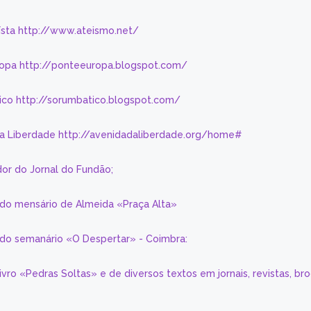
eísta http://www.ateismo.net/
ropa http://ponteeuropa.blogspot.com/
ico http://sorumbatico.blogspot.com/
da Liberdade http://avenidadaliberdade.org/home#
or do Jornal do Fundão;
 do mensário de Almeida «Praça Alta»
a do semanário «O Despertar» - Coimbra:
livro «Pedras Soltas» e de diversos textos em jornais, revistas, br