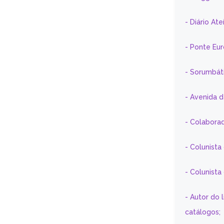
- Diário At
- Ponte Eu
- Sorumbát
- Avenida 
- Colaborad
- Colunista
- Colunist
- Autor do 
catálogos;