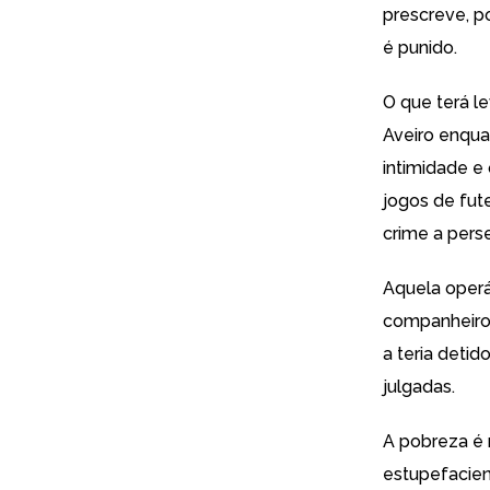
prescreve, p
é punido.
O que terá le
Aveiro enqua
intimidade e
jogos de fut
crime a pers
Aquela operá
companheiro.
a teria deti
julgadas.
A pobreza é m
estupefacien