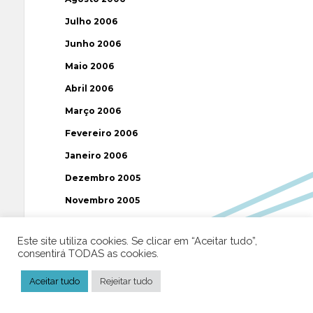
Julho 2006
Junho 2006
Maio 2006
Abril 2006
Março 2006
Fevereiro 2006
Janeiro 2006
Dezembro 2005
Novembro 2005
Outubro 2005
Este site utiliza cookies. Se clicar em “Aceitar tudo”,
Setembro 2005
consentirá TODAS as cookies.
Agosto 2005
Aceitar tudo
Rejeitar tudo
Julho 2005
Junho 2005