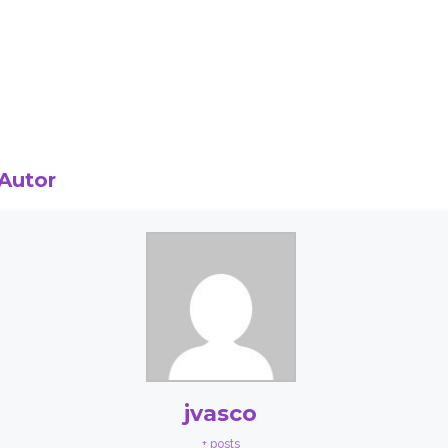
 Autor
jvasco
+ posts