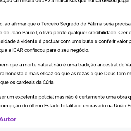
cção criminosa de JP2 a Marcinkus que nunca deixou julgar 
do, ao afirmar que o Terceiro Segredo de Fátima seria preci
 de João Paulo I, o livro perde qualquer credibilidade. Crer
neidade à vidente é pactuar com uma burla e conferir valor p
que a ICAR confiscou para o seu negócio.
em que a morte natural não é uma tradição ancestral do Va
ra honesta é mais eficaz do que as rezas e que Deus tem 
 que os cardeais da Cúria.
 ser um excelente policial mas não é certamente uma obra 
corrupção do último Estado totalitário encravado na União E
 Autor