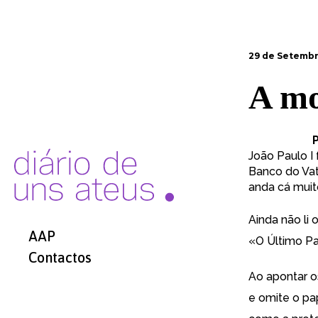
29 de Setembr
A mo
João Paulo I
Banco do Vati
anda cá mui
Ainda não li 
AAP
«O Último Pa
Contactos
Ao apontar o
e omite o pa