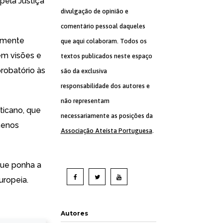
pela Justiça
divulgação de opinião e
comentário pessoal daqueles
samente
que aqui colaboram. Todos os
 em visões e
textos publicados neste espaço
robatório às
são da exclusiva
responsabilidade dos autores e
não representam
ticano, que
necessariamente as posições da
menos
Associação Ateísta Portuguesa
.
que ponha a
uropeia.
Autores