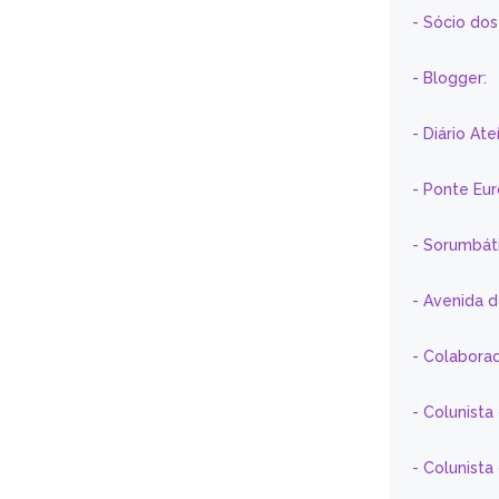
- Sócio do
- Blogger:
- Diário At
- Ponte Eu
- Sorumbát
- Avenida 
- Colaborad
- Colunista
- Colunist