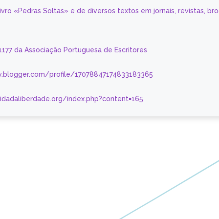
livro «Pedras Soltas» e de diversos textos em jornais, revistas, br
 1177 da Associação Portuguesa de Escritores
.blogger.com/profile/17078847174833183365
nidadaliberdade.org/index.php?content=165