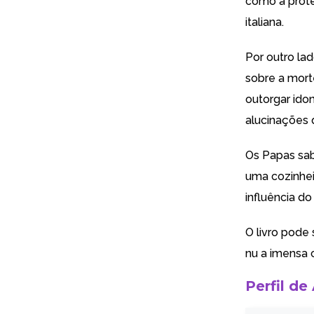
como a prote
italiana.
Por outro la
sobre a morte
outorgar ido
alucinações 
Os Papas sab
uma cozinhei
influência do
O livro pode
nu a imensa 
Perfil de