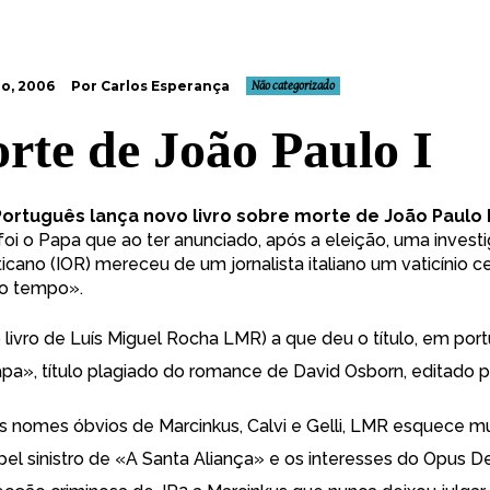
o, 2006
Por Carlos Esperança
Não categorizado
rte de João Paulo I
Português lança novo livro sobre morte de João Paulo 
 foi o Papa que ao ter anunciado, após a eleição, uma invest
cano (IOR) mereceu de um jornalista italiano um vaticínio c
to tempo».
o livro de Luís Miguel Rocha LMR) a que deu o título, em por
pa», título plagiado do romance de David Osborn, editado pe
s nomes óbvios de Marcinkus, Calvi e Gelli, LMR esquece mu
pel sinistro de «A Santa Aliança» e os interesses do Opus D