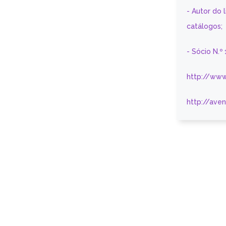
- Autor do 
catálogos;
- Sócio N.º
http://www
http://ave