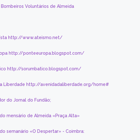
s Bombeiros Voluntários de Almeida
eísta http://www.ateismo.net/
ropa http://ponteeuropa.blogspot.com/
ico http://sorumbatico.blogspot.com/
da Liberdade http://avenidadaliberdade.org/home#
or do Jornal do Fundão;
 do mensário de Almeida «Praça Alta»
a do semanário «O Despertar» - Coimbra: