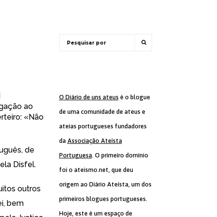
I
O Diário de uns ateus
é o blogue
igação ao
de uma comunidade de ateus e
erteiro: «Não
ateias portugueses fundadores
da
Associação Ateísta
tuguês, de
Portuguesa
. O primeiro domínio
la Disfel.
foi o ateismo.net, que deu
origem ao Diário Ateísta, um dos
itos outros
primeiros blogues portugueses.
ei, bem
Hoje, este é um espaço de