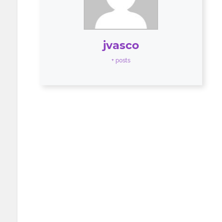
jvasco
+ posts