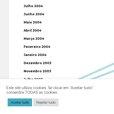
Julho 2004
Junho 2004
Maio 2004
Abril 2004
Março 2004
Fevereiro 2004
Janeiro 2004
Dezembro 2003
Novembro 2003
Julho 2003
Este site utiliza cookies. Se clicar em “Aceitar tudo”,
consentirá TODAS as cookies.
Etiquetas
Aceitar tudo
Rejeitar tudo
AAP
ABUSOS
ATEÍSMO
BIBLIA