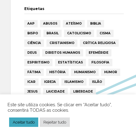
Etiquetas
AAP
ABUSOS
ATEÍSMO
BIBLIA
BISPO
BRASIL
CATOLICISMO
CISMA
CIÊNCIA
CRISTIANISMO
CRÍTICA RELIGIOSA
DEUS
DIREITOS HUMANOS
EFEMÉRIDE
ESPIRITISMO
ESTATÍSTICAS
FILOSOFIA
FÁTIMA
HISTÓRIA
HUMANISMO
HUMOR
ICAR
IGREJA
ISLAMISMO
ISLÃO
JESUS
LAICIDADE
LIBERDADE
LIVRE-PENSAMENTO
LIVRO
MILAGRES
Este site utiliza cookies. Se clicar em “Aceitar tudo”,
consentirá TODAS as cookies.
MORAL
MULHER
NOTÍCIAS
OPINIÃO
PAPA
PAPAS
PEDOFILIA
POLÍTICA
Aceitar tudo
Rejeitar tudo
PORTUGAL
RELIGIÃO
RELIGIÕES
RTP