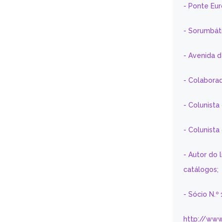
- Ponte Eu
- Sorumbát
- Avenida 
- Colaborad
- Colunista
- Colunist
- Autor do 
catálogos;
- Sócio N.º
http://www