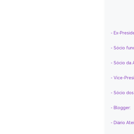
- Ex-Presid
- Sócio fun
- Sócio da 
- Vice-Pre
- Sócio do
- Blogger:
- Diário At