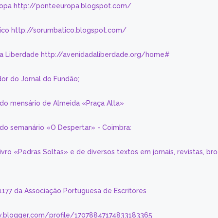
ropa http://ponteeuropa.blogspot.com/
ico http://sorumbatico.blogspot.com/
da Liberdade http://avenidadaliberdade.org/home#
or do Jornal do Fundão;
 do mensário de Almeida «Praça Alta»
a do semanário «O Despertar» - Coimbra:
livro «Pedras Soltas» e de diversos textos em jornais, revistas, br
 1177 da Associação Portuguesa de Escritores
.blogger.com/profile/17078847174833183365