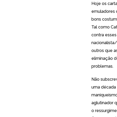
Hoje o
s cart
emuladores d
bons costume
Tal como Cat
contra
esses
nacionalista
outros que a
eliminação d
problemas.
Não subscrev
uma década q
maniqueísmo 
aglutinador q
o ressurgime