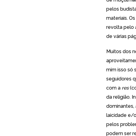
pelos budista
materiais. Os
revolta pelo
de várias pá
Muitos dos n
aproveitament
mim isso só 
seguidores q
com a
res
(co
da religião. 
dominantes, 
laicidade e/
pelos probl
podem ser re