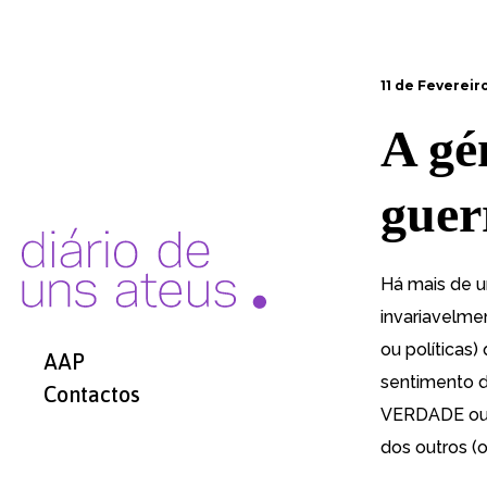
11 de Fevereir
A gé
guer
Há mais de 
invariavelme
ou políticas
AAP
sentimento 
Contactos
VERDADE ou 
dos outros (