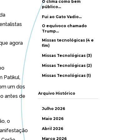
O clima como bem
público…
 da
Fui ao Gato Vadio…
ntalistas
O equívoco chamado
Trump…
Missas tecnológicas (4 e
á que agora
fim)
Missas Tecnológicas (3)
Missas Tecnológicas (2)
po
Missas Tecnológicas (1)
 Patikul,
 com um dos
Arquivo Histórico
ão antes de
Julho 2026
Maio 2026
ão, o
Abril 2026
manifestação
Março 2026
o Corão