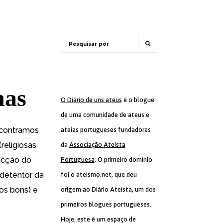
nas
O Diário de uns ateus
é o blogue
de uma comunidade de ateus e
encontramos
ateias portugueses fundadores
religiosas
da
Associação Ateísta
lacção
do
Portuguesa
. O primeiro domínio
detentor da
foi o ateismo.net, que deu
s bons) e
origem ao Diário Ateísta, um dos
primeiros blogues portugueses.
Hoje, este é um espaço de