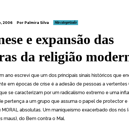
o, 2006
Por Palmira Silva
Não categorizado
nese e expansão das
ras da religião moder
um ano
escrevi
que um dos principais sinais históricos que 
nte em épocas de crise é a adesão de pessoas a vertentes (
) que se caracterizam por um radicalismo extremo e uma inf
de pertença
a um grupo que assuma o papel de protector e 
MORAL absolutas. Um maniqueísmo exacerbado dos nós (o
os maus), do Bem contra o Mal.