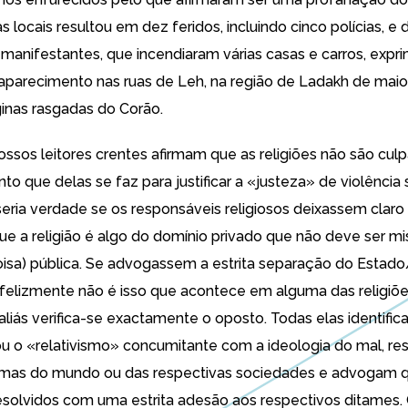
s locais resultou em dez feridos, incluindo cinco polícias, e
 manifestantes, que incendiaram várias casas e carros, expr
 aparecimento nas ruas de Leh, na região de Ladakh de maior
ginas rasgadas do Corão.
ossos leitores crentes afirmam que as religiões não são cul
o que delas se faz para justificar a «justeza» de violência s
seria verdade se os responsáveis religiosos deixassem claro
ue a religião é algo do domínio privado que não deve ser m
isa) pública. Se advogassem a estrita separação do Estado/
Infelizmente
não é isso que acontece
em alguma das religiõ
aliás verifica-se exactamente o oposto. Todas elas identific
ou o «relativismo» concumitante com a ideologia do mal, re
emas do mundo
ou das respectivas sociedades e advogam q
solvidos com uma estrita adesão aos respectivos ditames.