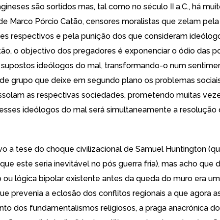
agineses são sortidos
mas, tal como no século II a.C., há mui
e Marco Pórcio Catão, censores moralistas que zelam pela
s respectivos e pela punição dos que consideram ideólogo
ão, o objectivo dos pregadores é exponenciar o ódio das 
 supostos ideólogos do mal
, transformando-o num sentime
/de grupo que deixe em segundo plano os problemas sociais,
ssolam as respectivas sociedades, prometendo muitas vez
esses ideólogos do mal será simultaneamente a resolução
o a tese do choque civilizacional de Samuel Huntington (qu
ue este seria inevitável no pós guerra fria), mas acho que 
ou lógica bipolar existente antes da queda do muro era u
ue prevenia a eclosão dos conflitos regionais a que agora a
nto dos fundamentalismos religiosos, a praga anacrónica do