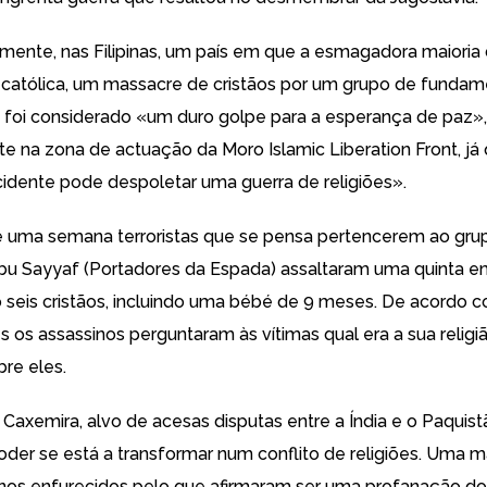
emente, nas
Filipinas
, um país em que a esmagadora maioria
católica,
um massacre de cristãos por um grupo de fundame
foi considerado «um duro golpe para a esperança de paz»,
te na zona de actuação da
Moro Islamic Liberation Front
, j
cidente pode despoletar uma guerra de religiões».
 uma semana terroristas que se pensa pertencerem ao gru
bu Sayyaf (Portadores da Espada) assaltaram uma quinta em
 seis cristãos, incluindo uma bébé de 9 meses. De acordo
s os assassinos perguntaram às vítimas qual era a sua religi
bre eles.
 Caxemira
, alvo de acesas disputas entre a Índia e o Paquist
poder se está a transformar num conflito de religiões. Uma 
nos
enfurecidos pelo que afirmaram ser uma profanação d