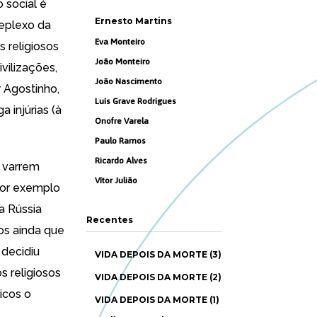
 social é
Ernesto Martins
eplexo da
Eva Monteiro
s religiosos
João Monteiro
vilizações,
João Nascimento
 Agostinho,
Luís Grave Rodrigues
a injúrias (à
Onofre Varela
Paulo Ramos
Ricardo Alves
e varrem
Vítor Julião
 por exemplo
na
Rússia
Recentes
s ainda que
decidiu
VIDA DEPOIS DA MORTE (3)
s religiosos
VIDA DEPOIS DA MORTE (2)
icos o
VIDA DEPOIS DA MORTE (1)