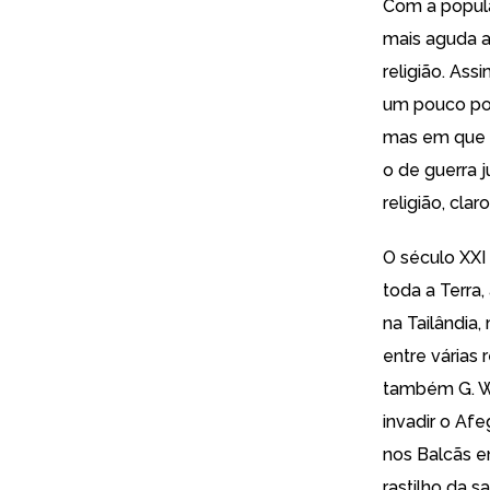
Com a popula
mais aguda a
religião. Ass
um pouco por
mas em que 
o de guerra j
religião, claro
O século XXI
toda a Terra,
na
Tailândia
,
entre
várias
r
também
G. W
invadir o Afe
nos Balcãs e
rastilho da 