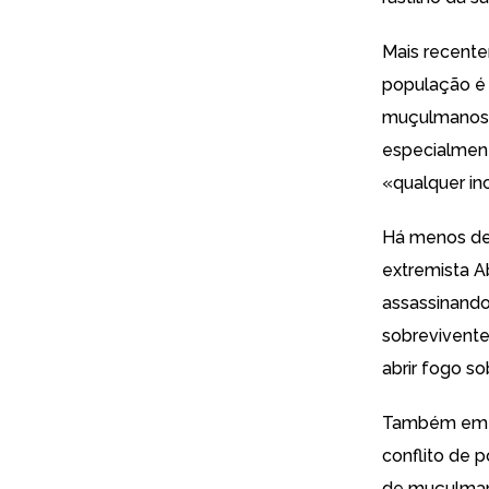
Mais recent
população é 
muçulmanos
especialmen
«qualquer in
Há menos de
extremista A
assassinando
sobrevivente
abrir fogo so
Também
em
conflito de 
de muçulma