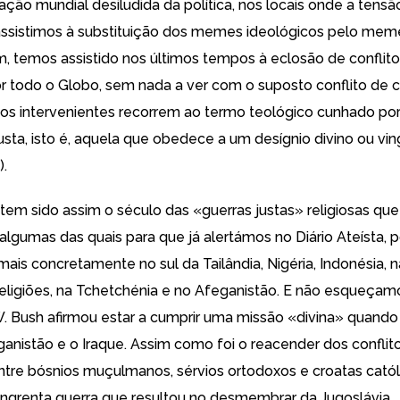
ção mundial desiludida da política, nos locais onde a tensão
ssistimos à substituição dos memes ideológicos pelo mem
im, temos assistido nos últimos tempos à eclosão de conflito
 todo o Globo, sem nada a ver com o suposto conflito de ci
os intervenientes recorrem
ao termo teológico cunhado por
usta
, isto é, aquela que obedece a um desígnio divino ou ving
).
 tem sido assim o século das «guerras justas» religiosas qu
 algumas das quais para que já alertámos no Diário Ateísta,
 mais concretamente no sul da
Tailândia
,
Nigéria
,
Indonésia
, 
eligiões, na Tchetchénia e no
Afeganistão
. E não
esqueçamo
. Bush afirmou estar
a cumprir uma
missão «divina»
quando 
ganistão e o Iraque
. Assim como foi o reacender dos conflito
ntre bósnios muçulmanos, sérvios ortodoxos e croatas catól
sangrenta guerra que resultou no desmembrar da Jugoslávia.