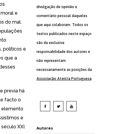
tos
divulgação de opinião e
 moral e
comentário pessoal daqueles
s do mal.
que aqui colaboram. Todos os
populações
textos publicados neste espaço
nto
são da exclusiva
 políticos e
responsabilidade dos autores e
es que a
não representam
 desses
necessariamente as posições da
Associação Ateísta Portuguesa
.
e previa há
de facto o
m elemento
ssistimos e
 século XXI.
Autores