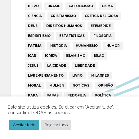
BISPO
BRASIL
CATOLICISMO
CISMA
CIÊNCIA
CRISTIANISMO
CRÍTICA RELIGIOSA
DEUS
DIREITOS HUMANOS
EFEMÉRIDE
ESPIRITISMO
ESTATÍSTICAS
FILOSOFIA
FÁTIMA
HISTÓRIA
HUMANISMO
HUMOR
ICAR
IGREJA
ISLAMISMO
ISLÃO
JESUS
LAICIDADE
LIBERDADE
LIVRE-PENSAMENTO
LIVRO
MILAGRES
MORAL
MULHER
NOTÍCIAS
OPINIÃO
PAPA
PAPAS
PEDOFILIA
POLÍTICA
PORTUGAL
RELIGIÃO
RELIGIÕES
RTP
Este site utiliza cookies. Se clicar em “Aceitar tudo”,
consentirá TODAS as cookies.
TRUMP
VATICANO
Aceitar tudo
Rejeitar tudo