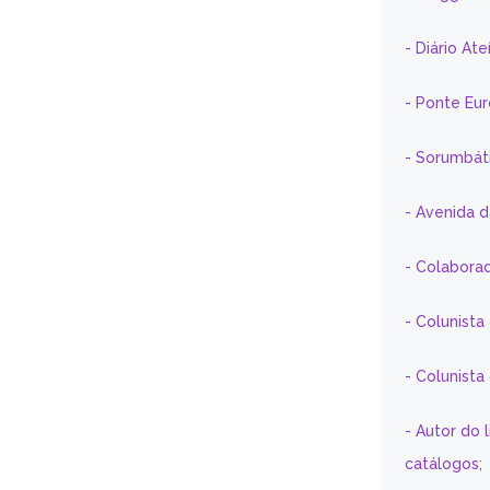
- Diário At
- Ponte Eu
- Sorumbát
- Avenida 
- Colaborad
- Colunista
- Colunist
- Autor do 
catálogos;