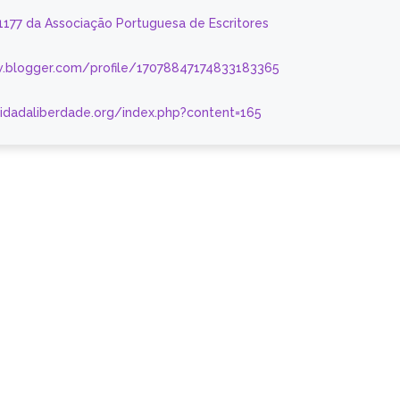
 1177 da Associação Portuguesa de Escritores
.blogger.com/profile/17078847174833183365
nidadaliberdade.org/index.php?content=165