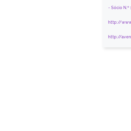
- Sócio N.º
http://www
http://ave