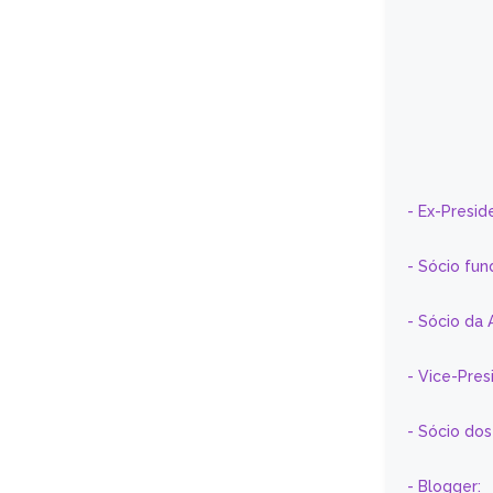
- Ex-Presid
- Sócio fun
- Sócio da 
- Vice-Pre
- Sócio do
- Blogger: