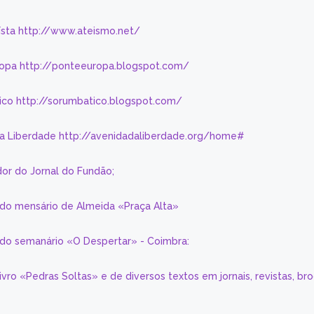
eísta http://www.ateismo.net/
ropa http://ponteeuropa.blogspot.com/
ico http://sorumbatico.blogspot.com/
da Liberdade http://avenidadaliberdade.org/home#
or do Jornal do Fundão;
 do mensário de Almeida «Praça Alta»
a do semanário «O Despertar» - Coimbra:
livro «Pedras Soltas» e de diversos textos em jornais, revistas, br