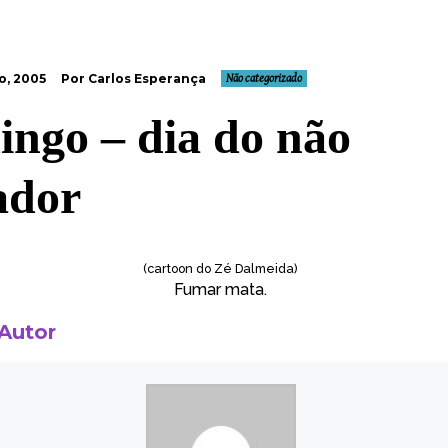
o, 2005
Por Carlos Esperança
Não categorizado
ngo – dia do não
ador
(cartoon do
Zé Dalmeida
)
Fumar mata.
 Autor