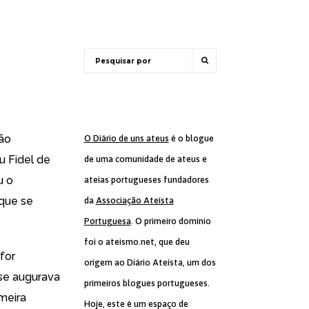
não
O Diário de uns ateus
é o blogue
u Fidel de
de uma comunidade de ateus e
u o
ateias portugueses fundadores
 que se
da
Associação Ateísta
Portuguesa
. O primeiro domínio
foi o ateismo.net, que deu
for
origem ao Diário Ateísta, um dos
se augurava
primeiros blogues portugueses.
imeira
Hoje, este é um espaço de