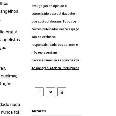
lhos
divulgação de opinião e
vangelhos
comentário pessoal daqueles
.
que aqui colaboram. Todos os
textos publicados neste espaço
ão oral. A
são da exclusiva
vangelistas
responsabilidade dos autores e
ação
não representam
necessariamente as posições da
an,
Associação Ateísta Portuguesa
.
 queimar,
ntação
idade nada
Autores
 nunca foi