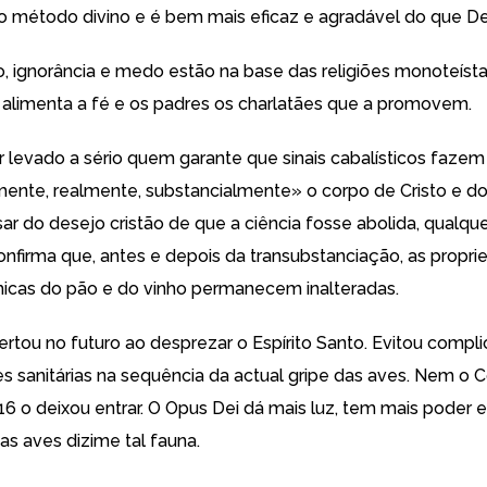
lo método divino e é bem mais eficaz e agradável do que De
o, ignorância e medo estão na base das religiões monoteísta
 alimenta a fé e os padres os charlatães que a promovem.
 levado a sério quem garante que sinais cabalísticos fazem
ente, realmente, substancialmente» o corpo de Cristo e do
ar do desejo cristão de que a ciência fosse abolida, qualqu
confirma que, antes e depois da transubstanciação, as propr
ímicas do pão e do vinho permanecem inalteradas.
ertou no futuro ao desprezar o Espírito Santo. Evitou comp
es sanitárias na sequência da actual gripe das aves. Nem o C
6 o deixou entrar. O Opus Dei dá mais luz, tem mais poder e 
as aves dizime tal fauna.