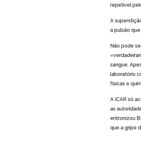
repetível pe
A superstiçã
a pulsão que
Não pode ser
«verdadeiram
sangue. Apes
laboratório 
físicas e qu
A ICAR só ac
as autoridad
entronizou B1
que a gripe d