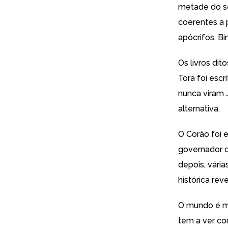
metade do sé
coerentes a 
apócrifos. B
Os livros dit
Tora foi escr
nunca viram 
alternativa.
O Corão foi 
governador d
depois, vári
histórica rev
O mundo é mu
tem a ver co