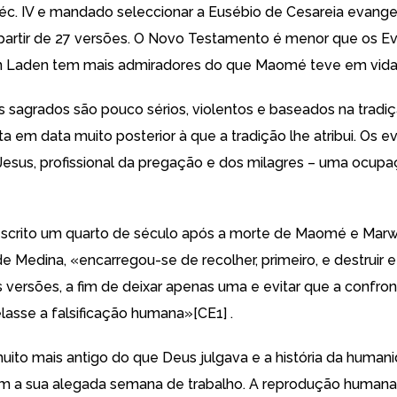
c. IV e mandado seleccionar a Eusébio de Cesareia evange
partir de 27 versões. O Novo Testamento é menor que os E
in Laden tem mais admiradores do que Maomé teve em vida
os sagrados são pouco sérios, violentos e baseados na tradiç
ita em data muito posterior à que a tradição lhe atribui. Os e
Jesus, profissional da pregação e dos milagres – uma ocup
escrito um quarto de século após a morte de Maomé e Marw
e Medina, «encarregou-se de recolher, primeiro, e destruir e
as versões, a fim de deixar apenas uma e evitar que a confro
elasse a falsificação
humana
»
[CE1]
.
ito mais antigo do que Deus julgava e a história da human
m a sua alegada semana de trabalho. A reprodução humana