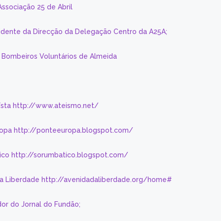
Associação 25 de Abril
sidente da Direcção da Delegação Centro da A25A;
s Bombeiros Voluntários de Almeida
eísta http://www.ateismo.net/
ropa http://ponteeuropa.blogspot.com/
ico http://sorumbatico.blogspot.com/
da Liberdade http://avenidadaliberdade.org/home#
or do Jornal do Fundão;