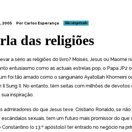
, 2005
Por Carlos Esperança
Não categorizado
rla das religiões
var a sério as religiões do livro? Moisés, Jesus ou Maomé 
anto entusiasmo como as actuais estrelas pop, o Papa JP2 o
um foi tão amado como o sanguinário Ayatollah Khomeini o
Il Sung II. No entanto, têm seitas com milhões de devotos
sua inspiração.
s admiradores do que Jesus teve. Cristiano Ronaldo, se não 
 escândalos sexuais, tem um futuro mais promissor do que 
 Constantino (o 13.º apóstolo) ter entrado no negócio na pr