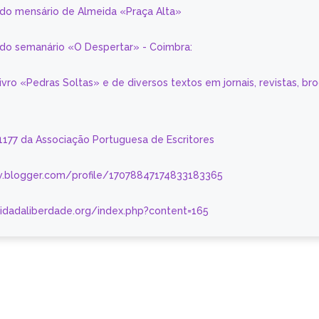
 do mensário de Almeida «Praça Alta»
a do semanário «O Despertar» - Coimbra:
livro «Pedras Soltas» e de diversos textos em jornais, revistas, br
 1177 da Associação Portuguesa de Escritores
.blogger.com/profile/17078847174833183365
nidadaliberdade.org/index.php?content=165