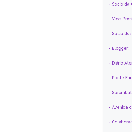
- Sócio da 
- Vice-Pre
- Sócio do
- Blogger:
- Diário At
- Ponte Eu
- Sorumbát
- Avenida 
- Colaborad