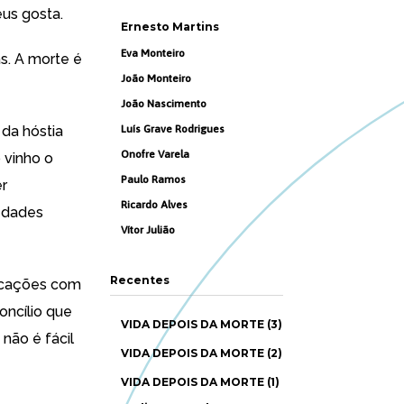
us gosta.
Ernesto Martins
Eva Monteiro
s. A morte é
João Monteiro
João Nascimento
 da hóstia
Luís Grave Rodrigues
Onofre Varela
 vinho o
Paulo Ramos
er
Ricardo Alves
iedades
Vítor Julião
Recentes
licações com
oncílio que
VIDA DEPOIS DA MORTE (3)
não é fácil
VIDA DEPOIS DA MORTE (2)
VIDA DEPOIS DA MORTE (1)