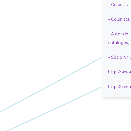
- Colunista
- Colunist
- Autor do 
catálogos;
- Sócio N.º
http://www
http://ave