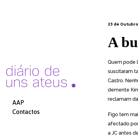
23 de Outubro
A bu
Quem pode le
suscitaram t
Castro. Nenh
demente Kim 
reclamam da 
AAP
Contactos
Figo tem mai
afectado por
a JC antes de