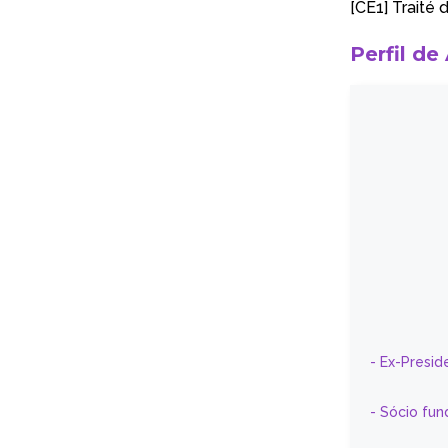
[CE1]
Traité 
Perfil de
- Ex-Presid
- Sócio fun