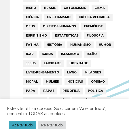
BISPO
BRASIL
CATOLICISMO
CISMA
CIÊNCIA
CRISTIANISMO
CRÍTICA RELIGIOSA
DEUS
DIREITOS HUMANOS
EFEMÉRIDE
ESPIRITISMO
ESTATÍSTICAS
FILOSOFIA
FÁTIMA
HISTÓRIA
HUMANISMO
HUMOR
ICAR
IGREJA
ISLAMISMO
ISLÃO
JESUS
LAICIDADE
LIBERDADE
LIVRE-PENSAMENTO
LIVRO
MILAGRES
MORAL
MULHER
NOTÍCIAS
OPINIÃO
PAPA
PAPAS
PEDOFILIA
POLÍTICA
PORTUGAL
RELIGIÃO
RELIGIÕES
RTP
Este site utiliza cookies. Se clicar em “Aceitar tudo”,
TRUMP
VATICANO
consentirá TODAS as cookies.
Aceitar tudo
Rejeitar tudo