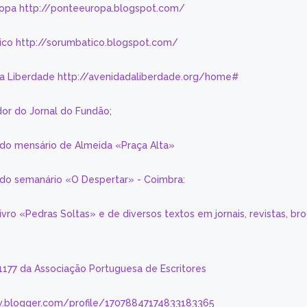
ropa http://ponteeuropa.blogspot.com/
ico http://sorumbatico.blogspot.com/
da Liberdade http://avenidadaliberdade.org/home#
or do Jornal do Fundão;
 do mensário de Almeida «Praça Alta»
a do semanário «O Despertar» - Coimbra:
livro «Pedras Soltas» e de diversos textos em jornais, revistas, br
 1177 da Associação Portuguesa de Escritores
.blogger.com/profile/17078847174833183365