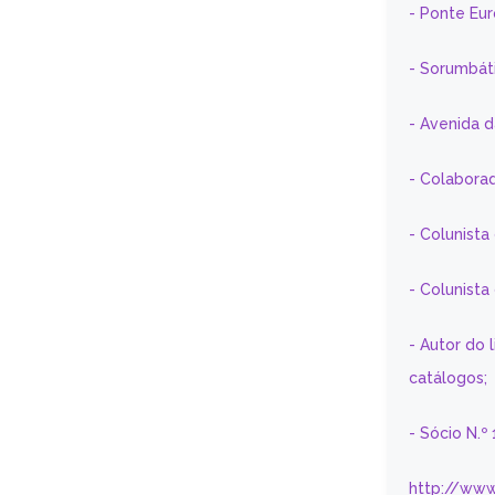
- Ponte Eu
- Sorumbát
- Avenida 
- Colaborad
- Colunista
- Colunist
- Autor do 
catálogos;
- Sócio N.º
http://www