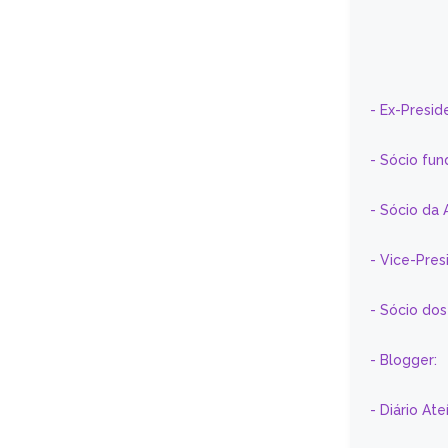
- Ex-Presid
- Sócio fun
- Sócio da 
- Vice-Pre
- Sócio do
- Blogger:
- Diário At