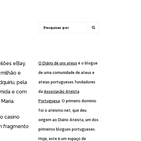
eilões
eBay
,
O Diário de uns ateus
é o blogue
 milhão e
de uma comunidade de ateus e
quiriu, pela
ateias portugueses fundadores
omida e com
da
Associação Ateísta
 Maria
.
Portuguesa
. O primeiro domínio
foi o ateismo.net, que deu
o casino
origem ao Diário Ateísta, um dos
um fragmento
primeiros blogues portugueses.
Hoje, este é um espaço de