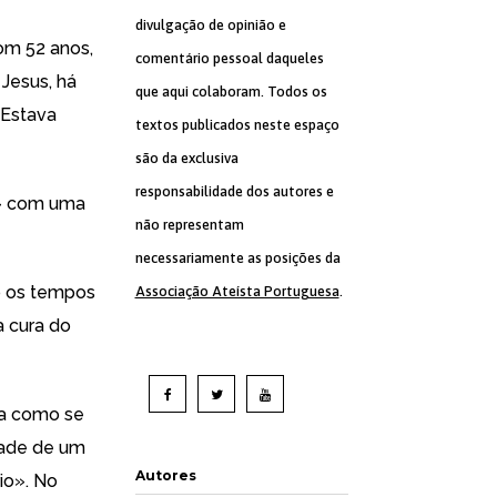
divulgação de opinião e
com 52 anos,
comentário pessoal daqueles
Jesus, há
que aqui colaboram. Todos os
«Estava
textos publicados neste espaço
são da exclusiva
responsabilidade dos autores e
o» com uma
não representam
necessariamente as posições da
o os tempos
Associação Ateísta Portuguesa
.
a cura do
ma como se
dade de um
Autores
io». No