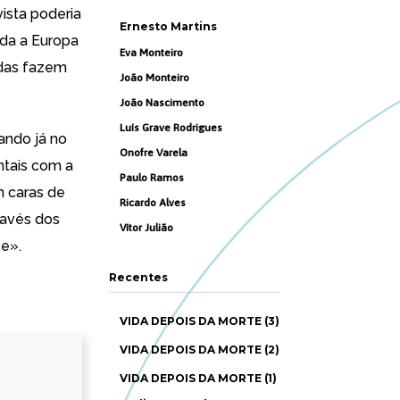
ista poderia
Ernesto Martins
oda a Europa
Eva Monteiro
adas fazem
João Monteiro
João Nascimento
Luís Grave Rodrigues
ando já no
Onofre Varela
ntais
com a
Paulo Ramos
m caras de
Ricardo Alves
ravés dos
Vítor Julião
se
».
Recentes
VIDA DEPOIS DA MORTE (3)
VIDA DEPOIS DA MORTE (2)
VIDA DEPOIS DA MORTE (1)