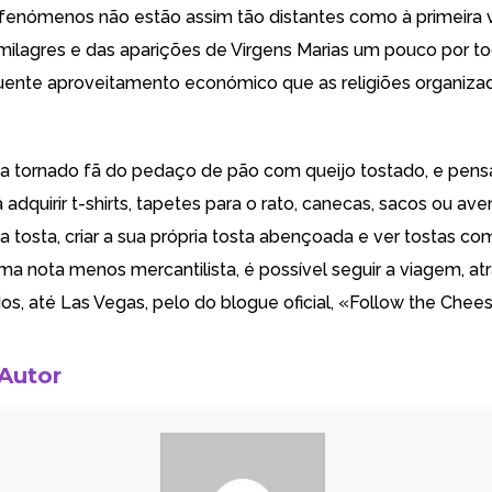
s fenómenos não estão assim tão distantes como à primeira v
milagres e das aparições de Virgens Marias um pouco por t
uente aproveitamento económico que as religiões organiz
a tornado fã do pedaço de pão com queijo tostado, e pens
á
adquirir t-shirts, tapetes para o rato, canecas, sacos ou ave
a tosta,
criar a sua própria tosta abençoada e ver tostas co
ma nota menos mercantilista, é possível seguir a viagem, at
s, até Las Vegas, pelo do blogue oficial, «
Follow the Chee
 Autor