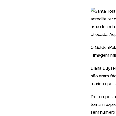
acredita te
uma década a
chocada. Aqu
O GoldenPal
«imagem mist
Diana Duyser
não eram fác
marido que s
De tempos a
tornam expre
sem número d