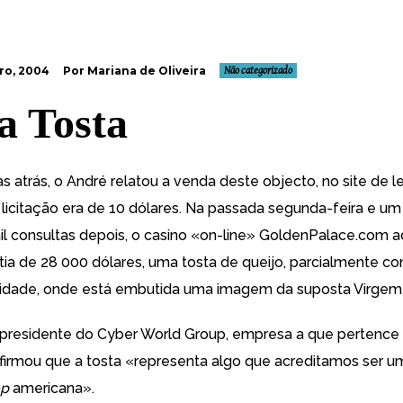
ro, 2004
Por Mariana de Oliveira
Não categorizado
a Tosta
s atrás,
o André relatou a venda deste objecto
, no site de l
 licitação era de 10 dólares. Na passada segunda-feira e um
il consultas depois, o casino «on-line»
GoldenPalace.com
ad
ia de 28 000 dólares,
uma tosta de queijo, parcialmente c
 idade, onde está embutida uma imagem da suposta Virgem
 presidente do Cyber World Group, empresa a que pertence 
afirmou que a tosta «representa algo que acreditamos ser 
p
americana».