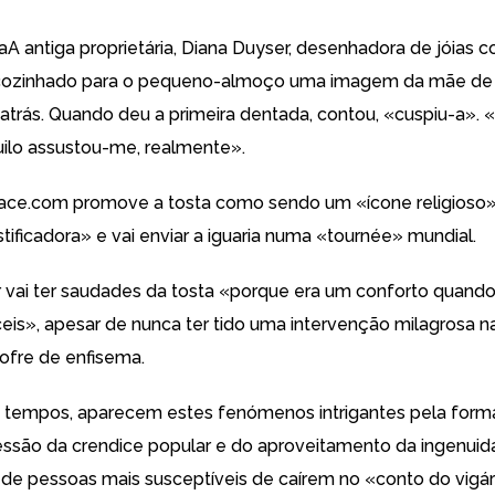
A antiga proprietária, Diana Duyser, desenhadora de jóias 
r cozinhado para o pequeno-almoço uma imagem da mãe de 
trás. Quando deu a primeira dentada, contou, «cuspiu-a». 
ilo assustou-me, realmente».
ace.com promove a tosta como sendo um «ícone religios
ificadora» e vai enviar a iguaria numa «tournée» mundial.
 vai ter saudades da tosta «porque era um conforto quand
eis», apesar de nunca ter tido uma intervenção milagrosa n
ofre de enfisema.
 tempos, aparecem estes fenómenos intrigantes pela for
ssão da crendice popular e do aproveitamento da ingenui
e pessoas mais susceptíveis de caírem no «conto do vigár