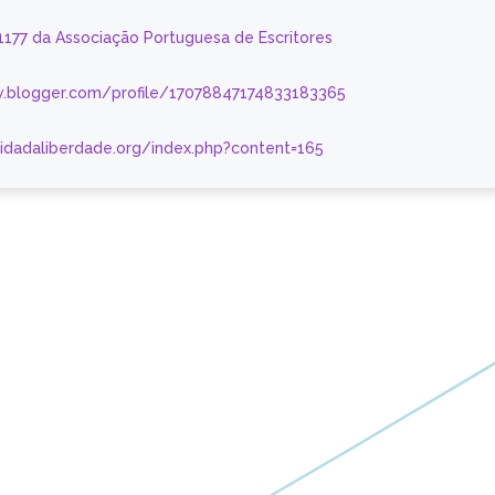
 1177 da Associação Portuguesa de Escritores
.blogger.com/profile/17078847174833183365
nidadaliberdade.org/index.php?content=165