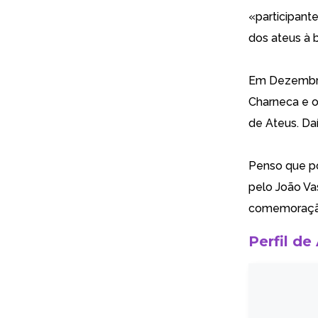
«participant
dos ateus à 
Em Dezembro,
Charneca e o
de Ateus. Da
Penso que p
pelo João Vas
comemoraçã
Perfil de