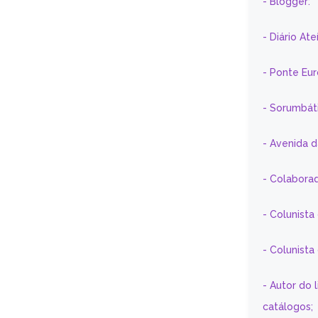
- Blogger:
- Diário At
- Ponte Eu
- Sorumbát
- Avenida 
- Colaborad
- Colunista
- Colunist
- Autor do 
catálogos;