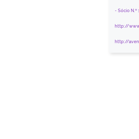
- Sócio N.º
http://www
http://ave