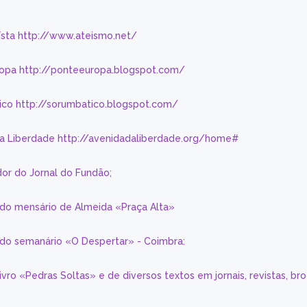
eísta http://www.ateismo.net/
ropa http://ponteeuropa.blogspot.com/
ico http://sorumbatico.blogspot.com/
da Liberdade http://avenidadaliberdade.org/home#
or do Jornal do Fundão;
 do mensário de Almeida «Praça Alta»
a do semanário «O Despertar» - Coimbra:
livro «Pedras Soltas» e de diversos textos em jornais, revistas, br