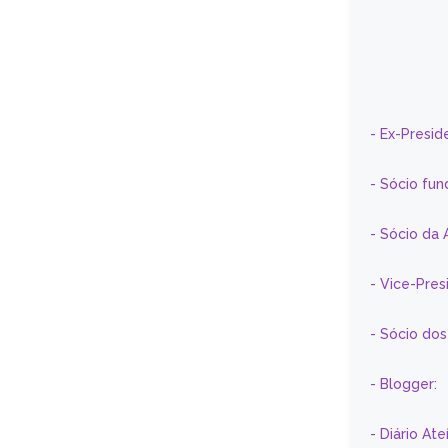
- Ex-Presid
- Sócio fun
- Sócio da 
- Vice-Pre
- Sócio do
- Blogger:
- Diário At