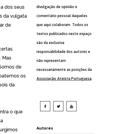
ça dos seus
divulgação de opinião e
s da vulgata
comentário pessoal daqueles
ar de
que aqui colaboram. Todos os
textos publicados neste espaço
são da exclusiva
ertas.
responsabilidade dos autores e
e. Mas
não representam
 Somos de
necessariamente as posições da
mbatemos os
Associação Ateísta Portuguesa
.
pois da
ntra o que
 a
Autores
surgimos