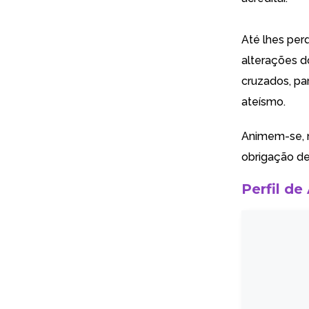
Até lhes per
alterações d
cruzados, par
ateísmo.
Animem-se, n
obrigação de
Perfil de