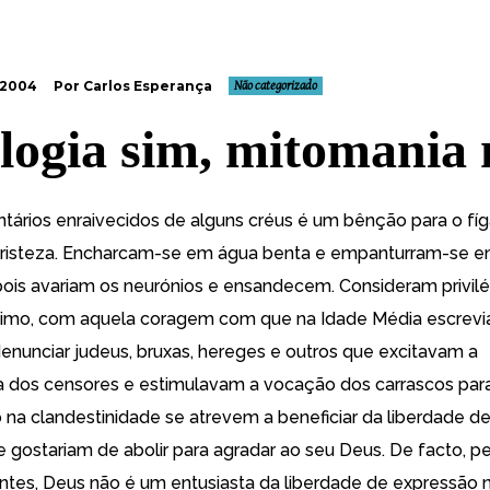
 2004
Por Carlos Esperança
Não categorizado
logia sim, mitomania
tários enraivecidos de alguns créus é um bênção para o fí
a tristeza. Encharcam-se em água benta e empanturram-se e
ois avariam os neurónios e ensandecem. Consideram privilég
imo, com aquela coragem com que na Idade Média escrevi
enunciar judeus, bruxas, hereges e outros que excitavam a
a dos censores e estimulavam a vocação dos carrascos par
ó na clandestinidade se atrevem a beneficiar da liberdade d
e gostariam de abolir para agradar ao seu Deus. De facto, p
ntes, Deus não é um entusiasta da liberdade de expressão