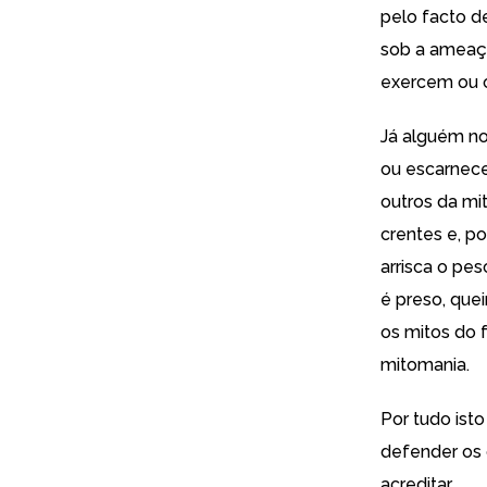
pelo facto d
sob a ameaça
exercem ou o
Já alguém no 
ou escarnece
outros da mi
crentes e, p
arrisca o pe
é preso, que
os mitos do 
mitomania.
Por tudo ist
defender os 
acreditar.