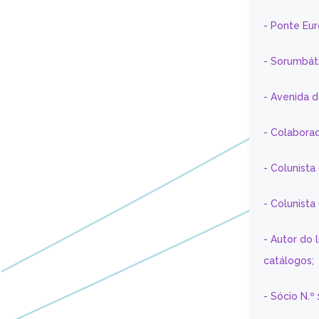
- Ponte Eu
- Sorumbát
- Avenida 
- Colaborad
- Colunista
- Colunist
- Autor do 
catálogos;
- Sócio N.º