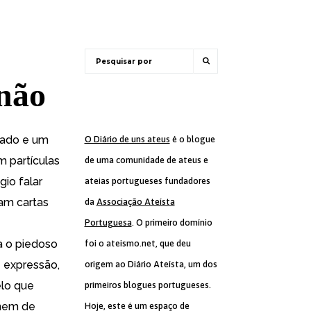
 não
gado e um
O Diário de uns ateus
é o blogue
m partículas
de uma comunidade de ateus e
io falar
ateias portugueses fundadores
am cartas
da
Associação Ateísta
Portuguesa
. O primeiro domínio
a o piedoso
foi o ateismo.net, que deu
e expressão,
origem ao Diário Ateísta, um dos
elo que
primeiros blogues portugueses.
 nem de
Hoje, este é um espaço de