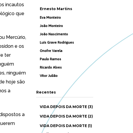
os incautos
Ernesto Martins
ológico que
Eva Monteiro
João Monteiro
João Nascimento
vou Mercúrio,
Luís Grave Rodrigues
osídon e os
Onofre Varela
e ter
Paulo Ramos
ninguém
Ricardo Alves
es, ninguém
Vítor Julião
de hoje são
mos a
Recentes
VIDA DEPOIS DA MORTE (3)
dispostos a
VIDA DEPOIS DA MORTE (2)
 querem
VIDA DEPOIS DA MORTE (1)