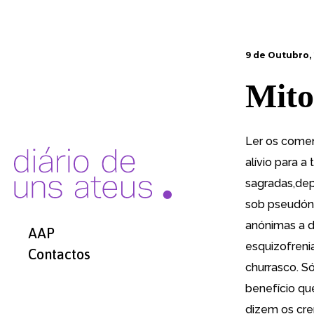
9 de Outubro,
Mito
Ler os comen
alívio para 
sagradas,dep
sob pseudón
anónimas a d
AAP
esquizofreni
Contactos
churrasco. S
benefício qu
dizem os cre