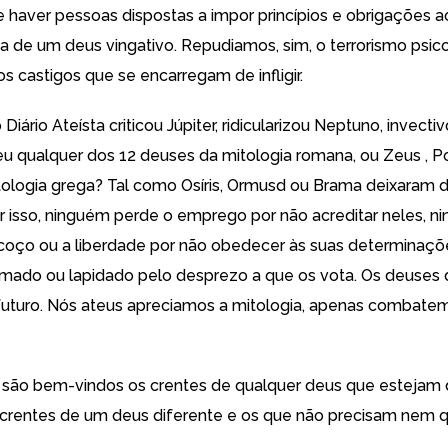
e haver pessoas dispostas a impor princípios e obrigações a
 de um deus vingativo. Repudiamos, sim, o terrorismo psic
s castigos que se encarregam de infligir.
Diário Ateísta criticou Júpiter, ridicularizou Neptuno, invecti
u qualquer dos 12 deuses da mitologia romana, ou Zeus , P
tologia grega? Tal como Osíris, Ormusd ou Brama deixaram d
or isso, ninguém perde o emprego por não acreditar neles, 
scoço ou a liberdade por não obedecer às suas determinaçõ
imado ou lapidado pelo desprezo a que os vota. Os deuses 
futuro. Nós ateus apreciamos a mitologia, apenas combate
o são bem-vindos os crentes de qualquer deus que estejam 
crentes de um deus diferente e os que não precisam nem