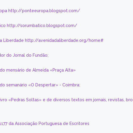
ropa http://ponteeuropa.blogspot.com/
ico http://sorumbatico.blogspot.com/
da Liberdade http://avenidadaliberdade.org/home#
or do Jornal do Fundão;
 do mensário de Almeida «Praça Alta»
a do semanário «O Despertar» - Coimbra:
livro «Pedras Soltas» e de diversos textos em jornais, revistas, br
 1177 da Associação Portuguesa de Escritores