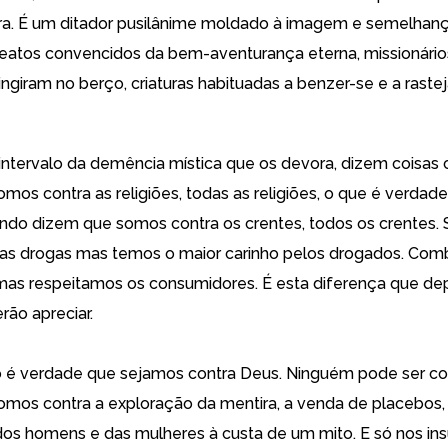
ra. É um ditador pusilânime moldado à imagem e semelhan
beatos convencidos da bem-aventurança eterna, missionário
ngiram no berço, criaturas habituadas a benzer-se e a rastej
intervalo da demência mística que os devora, dizem coisas c
mos contra as religiões, todas as religiões, o que é verdad
do dizem que somos contra os crentes, todos os crentes.
 as drogas mas temos o maior carinho pelos drogados. Co
as respeitamos os consumidores. É esta diferença que de
rão apreciar.
é verdade que sejamos contra Deus. Ninguém pode ser co
Somos contra a exploração da mentira, a venda de placebos,
os homens e das mulheres à custa de um mito. E só nos in