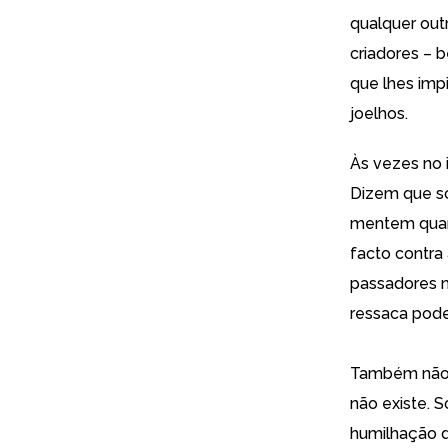
qualquer out
criadores – 
que lhes impi
joelhos.
Às vezes no 
Dizem que so
mentem quan
facto contra
passadores m
ressaca pode
Também não 
não existe. 
humilhação d