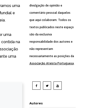
peramos uma
divulgação de opinião e
undial e
comentário pessoal daqueles
ia.
que aqui colaboram. Todos os
textos publicados neste espaço
por uma
são da exclusiva
 contida na
responsabilidade dos autores e
associação
não representam
rante uma
necessariamente as posições da
Associação Ateísta Portuguesa
.
Autores