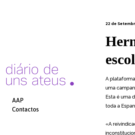
22 de Setembr
Herm
escol
A plataforma
uma
campanh
Esta é uma d
AAP
toda a Espan
Contactos
«A reivindic
inconstituci