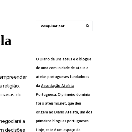
la
O Diário de uns ateus
é o blogue
de uma comunidade de ateus e
i empreender
ateias portugueses fundadores
 religião
.
da
Associação Ateísta
licanas de
Portuguesa
. O primeiro domínio
foi o ateismo.net, que deu
origem ao Diário Ateísta, um dos
enegociará a
primeiros blogues portugueses.
em decisões
Hoje, este é um espaço de