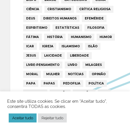
CIÊNCIA
CRISTIANISMO
CRÍTICA RELIGIOSA
DEUS
DIREITOS HUMANOS
EFEMÉRIDE
ESPIRITISMO
ESTATÍSTICAS
FILOSOFIA
FÁTIMA
HISTÓRIA
HUMANISMO
HUMOR
ICAR
IGREJA
ISLAMISMO
ISLÃO
JESUS
LAICIDADE
LIBERDADE
LIVRE-PENSAMENTO
LIVRO
MILAGRES
MORAL
MULHER
NOTÍCIAS
OPINIÃO
PAPA
PAPAS
PEDOFILIA
POLÍTICA
PORTUGAL
RELIGIÃO
RELIGIÕES
RTP
Este site utiliza cookies. Se clicar em “Aceitar tudo”,
TRUMP
VATICANO
consentirá TODAS as cookies.
Aceitar tudo
Rejeitar tudo