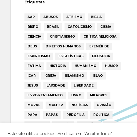
Etiquetas
AAP
ABUSOS
ATEÍSMO
BIBLIA
BISPO
BRASIL
CATOLICISMO
CISMA
CIÊNCIA
CRISTIANISMO
CRÍTICA RELIGIOSA
DEUS
DIREITOS HUMANOS
EFEMÉRIDE
ESPIRITISMO
ESTATÍSTICAS
FILOSOFIA
FÁTIMA
HISTÓRIA
HUMANISMO
HUMOR
ICAR
IGREJA
ISLAMISMO
ISLÃO
JESUS
LAICIDADE
LIBERDADE
LIVRE-PENSAMENTO
LIVRO
MILAGRES
MORAL
MULHER
NOTÍCIAS
OPINIÃO
PAPA
PAPAS
PEDOFILIA
POLÍTICA
PORTUGAL
RELIGIÃO
RELIGIÕES
RTP
Este site utiliza cookies. Se clicar em “Aceitar tudo”,
TRUMP
VATICANO