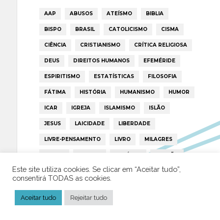
AAP
ABUSOS
ATEÍSMO
BIBLIA
BISPO
BRASIL
CATOLICISMO
CISMA
CIÊNCIA
CRISTIANISMO
CRÍTICA RELIGIOSA
DEUS
DIREITOS HUMANOS
EFEMÉRIDE
ESPIRITISMO
ESTATÍSTICAS
FILOSOFIA
FÁTIMA
HISTÓRIA
HUMANISMO
HUMOR
ICAR
IGREJA
ISLAMISMO
ISLÃO
JESUS
LAICIDADE
LIBERDADE
LIVRE-PENSAMENTO
LIVRO
MILAGRES
MORAL
MULHER
NOTÍCIAS
OPINIÃO
Este site utiliza cookies. Se clicar em “Aceitar tudo”,
PAPA
PAPAS
PEDOFILIA
POLÍTICA
consentirá TODAS as cookies.
PORTUGAL
RELIGIÃO
RELIGIÕES
RTP
Aceitar tudo
Rejeitar tudo
TRUMP
VATICANO