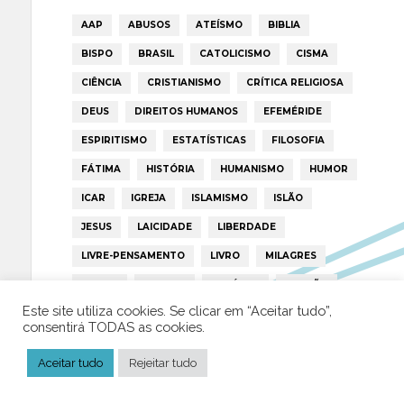
AAP
ABUSOS
ATEÍSMO
BIBLIA
BISPO
BRASIL
CATOLICISMO
CISMA
CIÊNCIA
CRISTIANISMO
CRÍTICA RELIGIOSA
DEUS
DIREITOS HUMANOS
EFEMÉRIDE
ESPIRITISMO
ESTATÍSTICAS
FILOSOFIA
FÁTIMA
HISTÓRIA
HUMANISMO
HUMOR
ICAR
IGREJA
ISLAMISMO
ISLÃO
JESUS
LAICIDADE
LIBERDADE
LIVRE-PENSAMENTO
LIVRO
MILAGRES
MORAL
MULHER
NOTÍCIAS
OPINIÃO
Este site utiliza cookies. Se clicar em “Aceitar tudo”,
PAPA
PAPAS
PEDOFILIA
POLÍTICA
consentirá TODAS as cookies.
PORTUGAL
RELIGIÃO
RELIGIÕES
RTP
Aceitar tudo
Rejeitar tudo
TRUMP
VATICANO