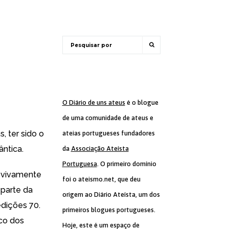
O Diário de uns ateus
é o blogue
de uma comunidade de ateus e
, ter sido o
ateias portugueses fundadores
ntica.
da
Associação Ateísta
Portuguesa
. O primeiro domínio
e vivamente
foi o ateismo.net, que deu
parte da
origem ao Diário Ateísta, um dos
edições 70.
primeiros blogues portugueses.
ico dos
Hoje, este é um espaço de