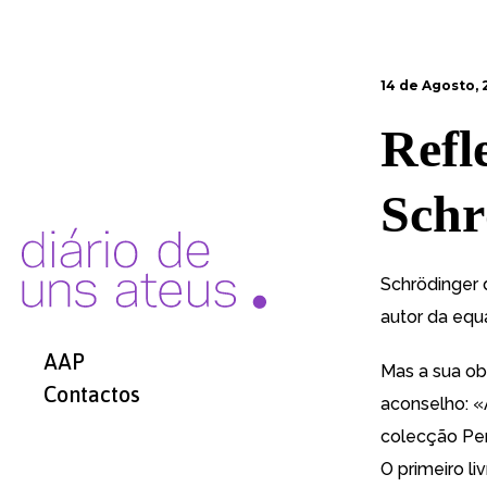
14 de Agosto,
Refle
Schr
Schrödinger d
autor da eq
AAP
Mas a sua obr
Contactos
aconselho: «
colecção Per
O primeiro li