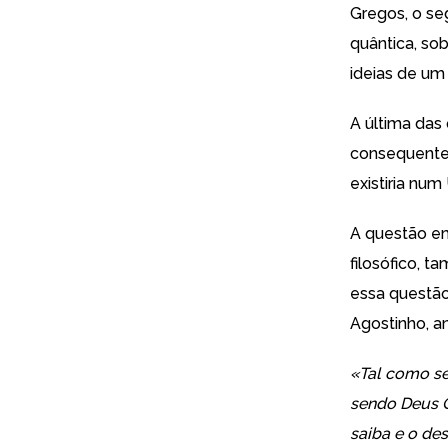
Gregos, o se
quântica, so
ideias de um
A última das
consequente d
existiria num
A questão em
filosófico, t
essa questão
Agostinho, an
«Tal como se
sendo Deus O
saiba e o de