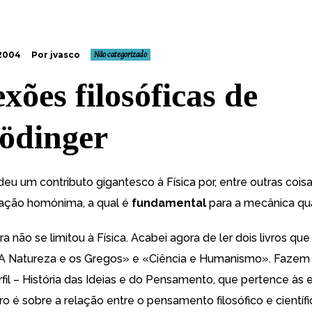
 2004
Por jvasco
Não categorizado
xões filosóficas de
ödinger
eu um contributo gigantesco à Física por, entre outras coisas
uação homónima, a qual é
fundamental
para a mecânica quâ
a não se limitou à Física. Acabei agora de ler dois livros qu
A Natureza e os Gregos» e «Ciência e Humanismo». Fazem 
fil – História das Ideias e do Pensamento, que pertence às 
vro é sobre a relação entre o pensamento filosófico e científ