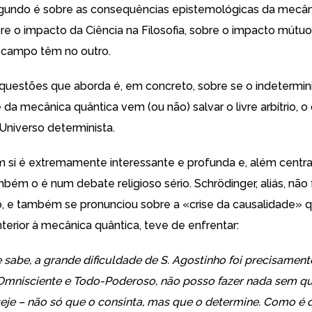
gundo é sobre as consequências epistemológicas da mecân
bre o impacto da Ciência na Filosofia, sobre o impacto mútu
 campo têm no outro.
 questões que aborda é, em concreto, sobre se o indetermi
a mecânica quântica vem (ou não) salvar o livre arbítrio, o
 Universo determinista.
 si é extremamente interessante e profunda e, além centra
ambém o é num debate religioso sério. Schrödinger, aliás, não 
, e também se pronunciou sobre a «crise da causalidade» q
terior à mecânica quântica, teve de enfrentar:
 sabe, a grande dificuldade de S. Agostinho foi precisamente
mnisciente e Todo-Poderoso, não posso fazer nada sem qu
seje – não só que o consinta, mas que o determine. Como é q