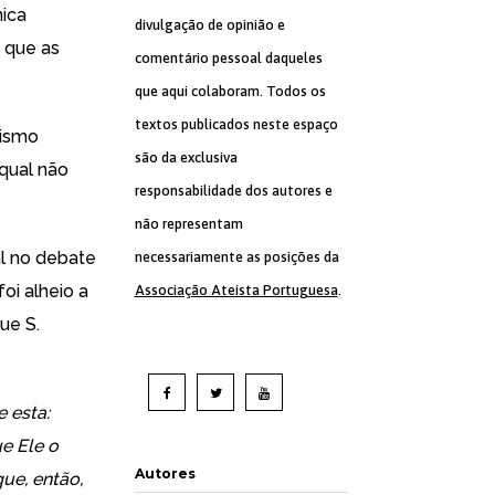
ica
divulgação de opinião e
o que as
comentário pessoal daqueles
que aqui colaboram. Todos os
textos publicados neste espaço
nismo
são da exclusiva
 qual não
responsabilidade dos autores e
não representam
l no debate
necessariamente as posições da
foi alheio a
Associação Ateísta Portuguesa
.
ue S.
 esta:
e Ele o
Autores
ue, então,