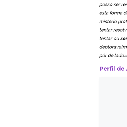
posso ser re
esta forma d
mistério pr
tentar resol
tentar, ou
se
deploravelme
pôr de lado.
Perfil de