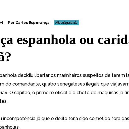
04
Por Carlos Esperança
Não categorizado
iça espanhola ou cari
tã?
panhola decidiu libertar os marinheiros suspeitos de terem 
em do comandante, quatro senegaleses ilegais que viajava
ia». O capitão, o primeiro oficial e o chefe de máquinas já t
tes.
ou incompetência já que o delito teria sido cometido fora da
spanholas.