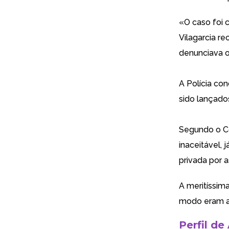
«O caso foi 
Vilagarcia r
denunciava o
A Polícia co
sido lançado
Segundo o Co
inaceitável, 
privada por a
A meritíssima
modo eram ap
Perfil de