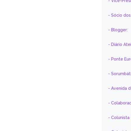
- Vice-Pre
- Sócio do
- Blogger:
- Diário At
- Ponte Eu
- Sorumbát
- Avenida 
- Colaborad
- Colunista