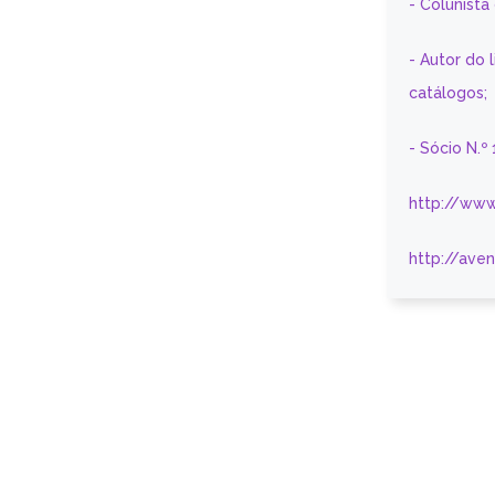
- Colunist
- Autor do 
catálogos;
- Sócio N.º
http://www
http://ave