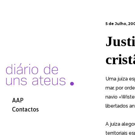
5 de Julho, 20
Just
cris
Uma juíza es
mar, por ord
navio «Wister
AAP
libertados an
Contactos
A juíza aleg
territoriais e