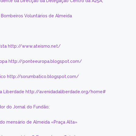
sidente da Direcção da Delegação Centro da A25A;
s Bombeiros Voluntários de Almeida
eísta http://www.ateismo.net/
ropa http://ponteeuropa.blogspot.com/
ico http://sorumbatico.blogspot.com/
da Liberdade http://avenidadaliberdade.org/home#
or do Jornal do Fundão;
 do mensário de Almeida «Praça Alta»