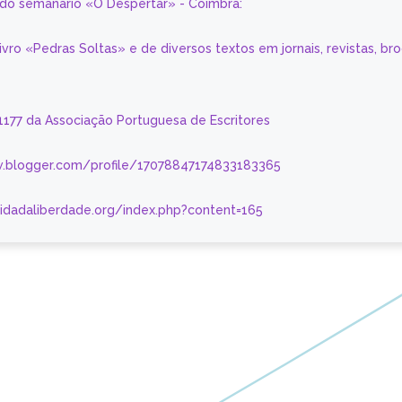
a do semanário «O Despertar» - Coimbra:
livro «Pedras Soltas» e de diversos textos em jornais, revistas, br
 1177 da Associação Portuguesa de Escritores
.blogger.com/profile/17078847174833183365
nidadaliberdade.org/index.php?content=165