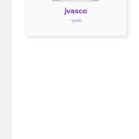
jvasco
+ posts