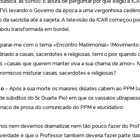
pública, às 10H00. É altura de perguntar por que exigiu a ICA
TVI, levando o Governo da época a uma vergonhosa cedênc
o da sacristia até à sarjeta. A televisão da ICAR começou p
abou transformada em bordel.
parar-me com o tema «
Encontro Matrimonial
» (Movimento 
tinado a casais, sacerdotes e religiosas, temi o pior, quando o
s «casais que querem manter viva a sua chama de amor». 
omíscuo misturar casais, sacerdotes e religiosas?
co
– Após a sua morte os maiores dislates cabem ao PPM (
e súbditos do Sr. Duarte Pio) em que os vassalos ultrapass
 naco de prosa do
comunicado do PPM
é elucidativo:
os nem devemos dramatizar, nem tão pouco fazer do Pro
a verdade é que o Professor também deveria fazer parte da