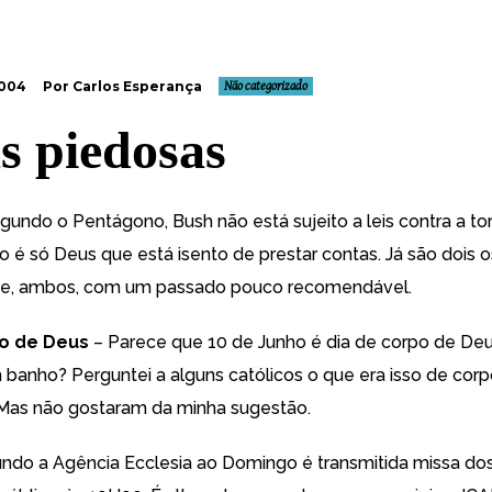
2004
Por Carlos Esperança
Não categorizado
s piedosas
egundo o
Pentágono
, Bush não está sujeito a leis contra a to
é só Deus que está isento de prestar contas. Já são dois o
s e, ambos, com um passado pouco recomendável.
po de Deus
– Parece que 10 de Junho é dia de corpo de Deus
 banho? Perguntei a alguns católicos o que era isso de cor
Mas não gostaram da minha sugestão.
undo a
Agência Ecclesia
ao Domingo é transmitida missa dos