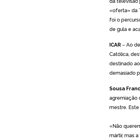
da televisão 
«oferta» da 
foi o percurs
de gula e ac
ICAR
– Ao de
Católica, des
destinado ao
demasiado pr
Sousa Fran
agremiação d
mestre. Este
«Não querem
mártir, mas 