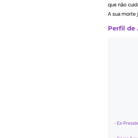
que não cuid
A sua morte j
Perfil de
- Ex-Presid