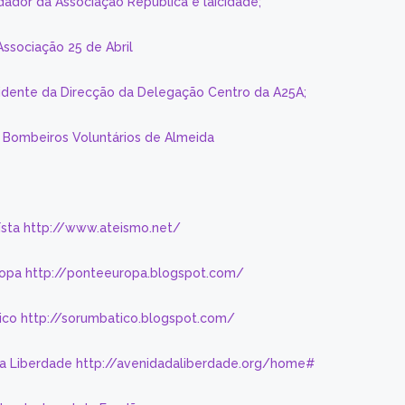
dador da Associação República e laicidade;
Associação 25 de Abril
sidente da Direcção da Delegação Centro da A25A;
s Bombeiros Voluntários de Almeida
eísta http://www.ateismo.net/
ropa http://ponteeuropa.blogspot.com/
ico http://sorumbatico.blogspot.com/
da Liberdade http://avenidadaliberdade.org/home#