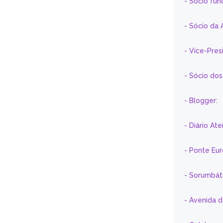
- Sócio fun
- Sócio da 
- Vice-Pre
- Sócio do
- Blogger:
- Diário At
- Ponte Eu
- Sorumbát
- Avenida 