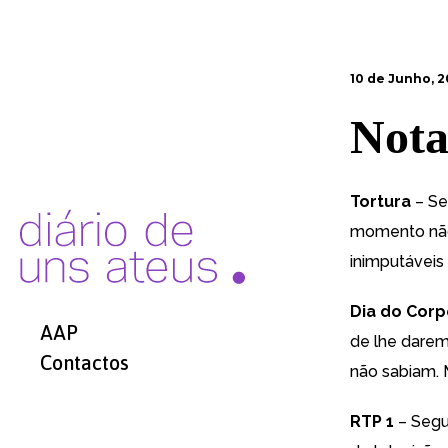
10 de Junho, 
Nota
Tortura
– S
momento não 
inimputávei
Dia do Cor
AAP
de lhe darem
Contactos
não sabiam. 
RTP 1
– Seg