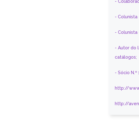
- Colaborad
- Colunista
- Colunist
- Autor do 
catálogos;
- Sócio N.º
http://www
http://ave