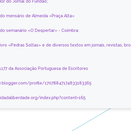
or do Jornal do Fundão;
 do mensário de Almeida «Praça Alta»
a do semanário «O Despertar» - Coimbra:
livro «Pedras Soltas» e de diversos textos em jornais, revistas, br
 1177 da Associação Portuguesa de Escritores
.blogger.com/profile/17078847174833183365
nidadaliberdade.org/index.php?content=165