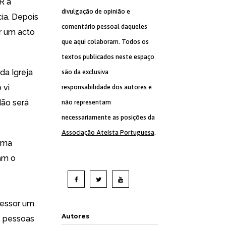
R a
divulgação de opinião e
ia. Depois
comentário pessoal daqueles
or um acto
que aqui colaboram. Todos os
textos publicados neste espaço
da Igreja
são da exclusiva
 vi
responsabilidade dos autores e
Não será
não representam
necessariamente as posições da
Associação Ateísta Portuguesa
.
uma
am o
fessor um
Autores
s pessoas