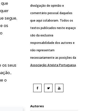
o que
divulgação de opinião e
lquer
comentário pessoal daqueles
que segue,
que aqui colaboram. Todos os
te os
textos publicados neste espaço
ão
são da exclusiva
responsabilidade dos autores e
não representam
necessariamente as posições da
e os seus
Associação Ateísta Portuguesa
.
 nação…
ue o
Autores