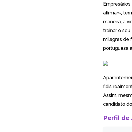
Empresários e
afirmar», te
maneira, a v
treinar o seu
milagres de f
portuguesa a
Aparentement
fiéis realme
Assim, mesm
candidato do
Perfil de