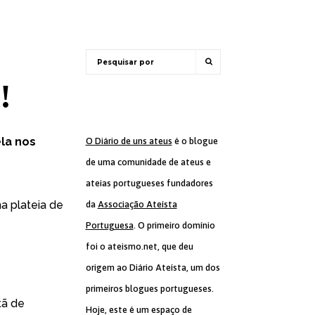
!
ela nos
O Diário de uns ateus
é o blogue
de uma comunidade de ateus e
ateias portugueses fundadores
a plateia de
da
Associação Ateísta
Portuguesa
. O primeiro domínio
foi o ateismo.net, que deu
origem ao Diário Ateísta, um dos
primeiros blogues portugueses.
tã de
Hoje, este é um espaço de