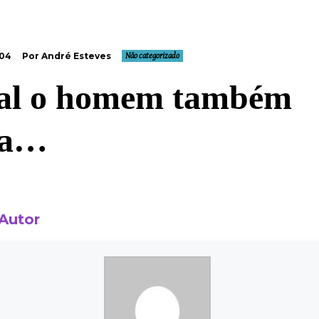
004
Por André Esteves
Não categorizado
al o homem também
ra…
 Autor