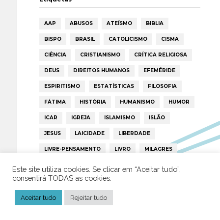
AAP
ABUSOS
ATEÍSMO
BIBLIA
BISPO
BRASIL
CATOLICISMO
CISMA
CIÊNCIA
CRISTIANISMO
CRÍTICA RELIGIOSA
DEUS
DIREITOS HUMANOS
EFEMÉRIDE
ESPIRITISMO
ESTATÍSTICAS
FILOSOFIA
FÁTIMA
HISTÓRIA
HUMANISMO
HUMOR
ICAR
IGREJA
ISLAMISMO
ISLÃO
JESUS
LAICIDADE
LIBERDADE
LIVRE-PENSAMENTO
LIVRO
MILAGRES
MORAL
MULHER
NOTÍCIAS
OPINIÃO
Este site utiliza cookies. Se clicar em “Aceitar tudo”,
consentirá TODAS as cookies.
PAPA
PAPAS
PEDOFILIA
POLÍTICA
PORTUGAL
RELIGIÃO
RELIGIÕES
RTP
Aceitar tudo
Rejeitar tudo
TRUMP
VATICANO